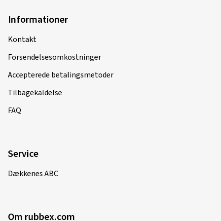
Dimension:
180/55 ZR17 (73W)
Anvendt vejtype:
Blandet
Informationer
Ø Gennemsnitlig årligt kilometertal:
6000 km
Kontakt
Forsendelsesomkostninger
Accepterede betalingsmetoder
15.05.2026
Tilbagekaldelse
Verificeret køb
FAQ
Bernhard B., Østrig
Bin sehr zufrieden
Service
(Oversætte)
Dimension:
120/70 ZR17 (58W)
Dækkenes ABC
Anvendt vejtype:
Blandet
Ø Gennemsnitlig årligt kilometertal:
6000 km
Om rubbex.com