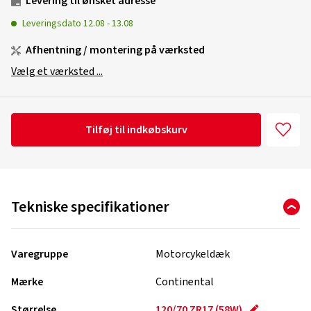
Levering til ønsket adresse
Leveringsdato
12.08
-
13.08
Afhentning / montering på værksted
Vælg et værksted ...
Tilføj til indkøbskurv
Tekniske specifikationer
Varegruppe
Motorcykeldæk
Mærke
Continental
Størrelse
120/70 ZR17 (58W)