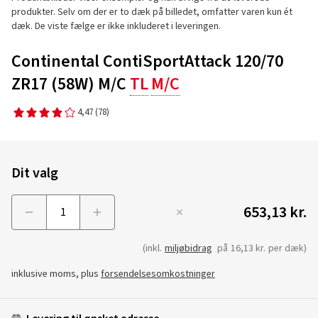
produkter. Selv om der er to dæk på billedet, omfatter varen kun ét
dæk. De viste fælge er ikke inkluderet i leveringen.
Continental ContiSportAttack 120/70
ZR17 (58W) M/C
TL
M/C
4,47
(78)
Dit valg
653,13 kr.
Menge
(inkl.
miljøbidrag
på
16,13 kr.
per dæk)
inklusive moms, plus
forsendelsesomkostninger