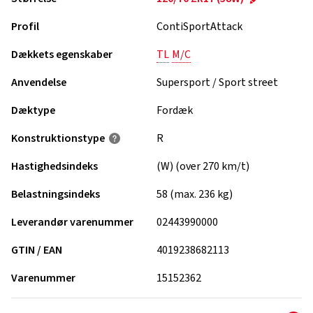
Profil
ContiSportAttack
Dækkets egenskaber
TL
M/C
Anvendelse
Supersport / Sport street
Dæktype
Fordæk
Konstruktionstype
R
Hastighedsindeks
(W) (over 270 km/t)
Belastningsindeks
58 (max. 236 kg)
Leverandør varenummer
02443990000
GTIN / EAN
4019238682113
Varenummer
15152362