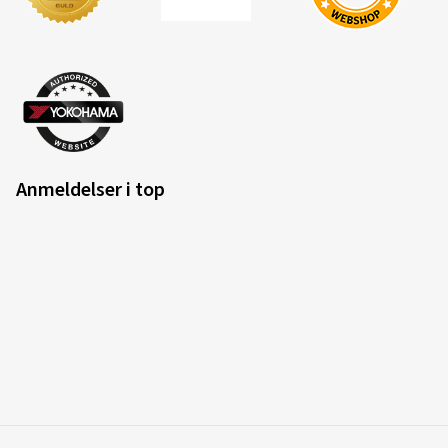
Nach den ersten 1000km bin ich soweit zufrieden mit
den Reifen.
(Oversætte)
Dimension:
180/55 ZR17 (73W)
Anvendt vejtype:
Blandet
Ø Gennemsnitlig årligt kilometertal:
5000 km
Anmeldelser i top
15.05.2026
Verificeret køb
Bernhard B., Østrig
Bin sehr zufrieden
(Oversætte)