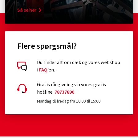
Så se her
Flere spørgsmål?
Du finder alt om dæk og vores webshop
i
FAQ
'en.
Kundebedømmelser i detaljer
Gratis rådgivning via vores gratis
hotline:
78737890
Mandag til fredag fra 10:00 til 15:00
28.07.2026
Verificeret køb