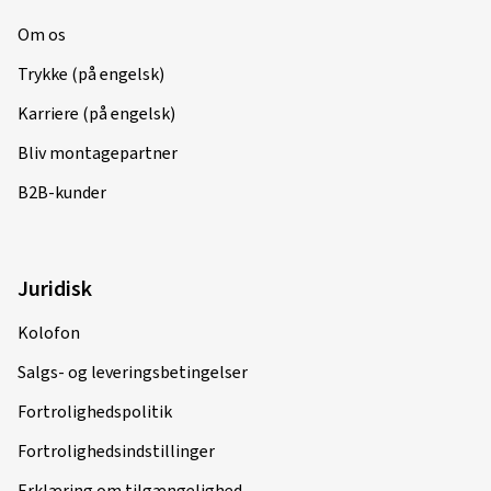
Om os
31.12.2025
Trykke (på engelsk)
Verificeret køb
Karriere (på engelsk)
Sebastian H., Tyskland
Bliv montagepartner
Dimension:
120/70 ZR17 (58W)
B2B-kunder
Anvendt vejtype:
Blandet
Ø Gennemsnitlig årligt kilometertal:
5000 km
Køretøjstype:
KAWASAKI Ninja ZX-7R / RR
Juridisk
ZX750N/N-P
Kolofon
Salgs- og leveringsbetingelser
Fortrolighedspolitik
12.06.2025
Fortrolighedsindstillinger
Verificeret køb