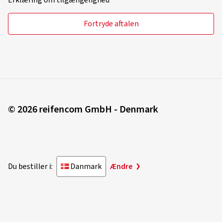
Erklæring om tilgængelighed
Uli R., Tyskland
Fortryde aftalen
Dimension:
180/55 ZR17 (73W)
Anvendt vejtype:
Blandet
Ø Gennemsnitlig årligt kilometertal:
4000 km
27.05.2025
© 2026 reifencom GmbH - Denmark
Verificeret køb
Peter S., Tyskland
Dimension:
120/70 ZR17 (58W)
Du bestiller i:
Danmark
Ændre
Anvendt vejtype:
Blandet
Ø Gennemsnitlig årligt kilometertal:
2000 km