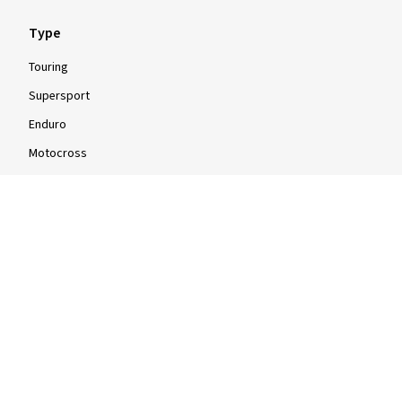
Type
Touring
Supersport
Vis flere anmeldelser
Enduro
Motocross
Scooter
Knallert
Firehjuls
Info
Info og tips
Dæktest