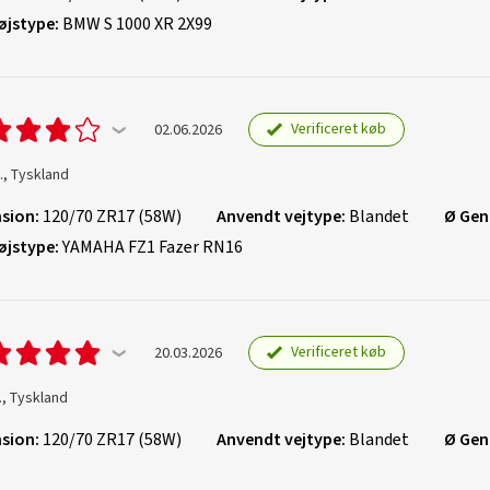
øjstype:
BMW S 1000 XR 2X99
Verificeret køb
02.06.2026
., Tyskland
sion:
120/70 ZR17 (58W)
Anvendt vejtype:
Blandet
Ø Gen
øjstype:
YAMAHA FZ1 Fazer RN16
Verificeret køb
20.03.2026
., Tyskland
sion:
120/70 ZR17 (58W)
Anvendt vejtype:
Blandet
Ø Gen