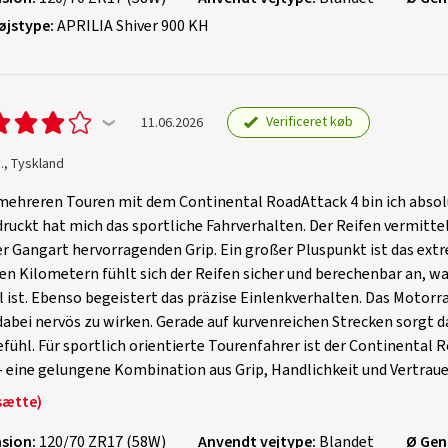
øjstype:
APRILIA Shiver 900 KH
Verificeret køb
11.06.2026
., Tyskland
mehreren Touren mit dem Continental RoadAttack 4 bin ich absol
ruckt hat mich das sportliche Fahrverhalten. Der Reifen vermittel
r Gangart hervorragenden Grip. Ein großer Pluspunkt ist das ext
n Kilometern fühlt sich der Reifen sicher und berechenbar an, 
l ist. Ebenso begeistert das präzise Einlenkverhalten. Das Motorrad
abei nervös zu wirken. Gerade auf kurvenreichen Strecken sorgt d
fühl. Für sportlich orientierte Tourenfahrer ist der Continental
 eine gelungene Kombination aus Grip, Handlichkeit und Vertraue
sætte)
sion:
120/70 ZR17 (58W)
Anvendt vejtype:
Blandet
Ø Gen