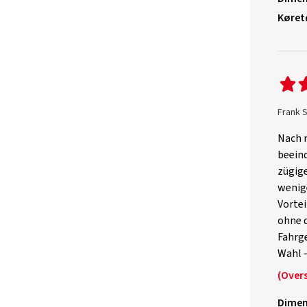
Køret
Frank S
Nach 
beeind
zügige
wenige
Vortei
ohne d
Fahrge
Wahl –
(Over
Dimen