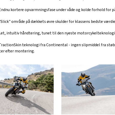
Endnu kortere opvarmningsfase under våde og kolde forhold for pål
"Slick" område på dækkets øvre skulder for klassens bedste værdier
Let, intuitiv håndtering, tunet til den nyeste motorcykelteknologi 
TractionSkin teknologi fra Continental - ingen slipmiddel fra stø
er efter montering.