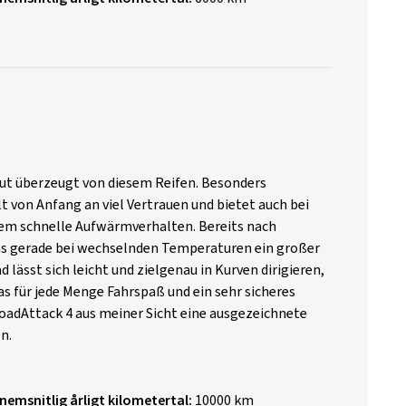
ut überzeugt von diesem Reifen. Besonders
t von Anfang an viel Vertrauen und bietet auch bei
rem schnelle Aufwärmverhalten. Bereits nach
was gerade bei wechselnden Temperaturen ein großer
 lässt sich leicht und zielgenau in Kurven dirigieren,
as für jede Menge Fahrspaß und ein sehr sicheres
 RoadAttack 4 aus meiner Sicht eine ausgezeichnete
n.
nemsnitlig årligt kilometertal:
10000 km