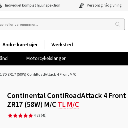
Individuel komplet hjulinspektion
Personlig rådgivning
Andre køretøjer
Værksted
ånd
Motorcykelslanger
0/70 ZR17 (58W) ContiRoadAttack 4 Front M/C
Continental ContiRoadAttack 4 Front
ZR17 (58W) M/C
TL
M/C
4,83
(41)