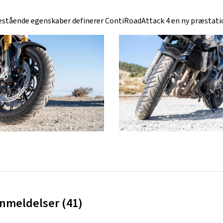
estående egenskaber definerer ContiRoadAttack 4 en ny præstati
meldelser (41)