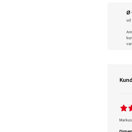
Ø
ud 
Anm
kun
var
Kund
Markus 
Dimen