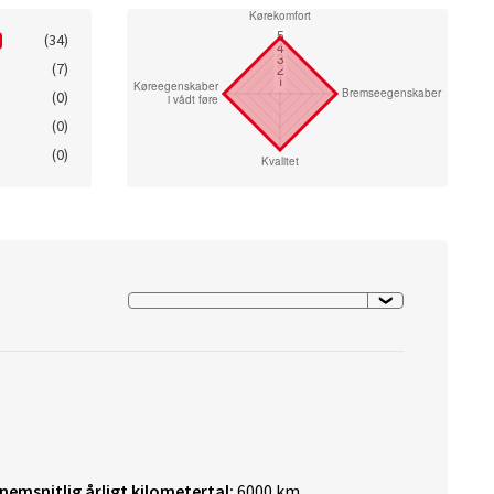
(34)
(7)
(0)
(0)
(0)
nemsnitlig årligt kilometertal:
6000 km