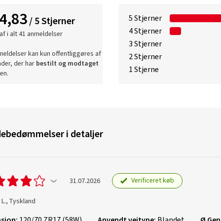
4,83
5 Stjerner
/ 5 Stjerner
4 Stjerner
af i alt 41 anmeldelser
3 Stjerner
eldelser kan kun offentliggøres af
2 Stjerner
der, der har
bestilt og modtaget
1 Stjerne
en.
ebedømmelser i detaljer
Verificeret køb
31.07.2026
L., Tyskland
sion:
120/70 ZR17 (58W)
Anvendt vejtype:
Blandet
Ø Gen