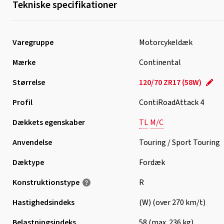
Tekniske specifikationer
Varegruppe
Motorcykeldæk
Mærke
Continental
Størrelse
120/70 ZR17 (58W)
Profil
ContiRoadAttack 4
Dækkets egenskaber
TL
M/C
Anvendelse
Touring / Sport Touring
Dæktype
Fordæk
Konstruktionstype
R
Hastighedsindeks
(W) (over 270 km/t)
Belastningsindeks
58 (max. 236 kg)