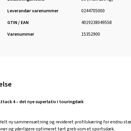
Leverandør varenummer
0244705000
GTIN / EAN
4019238049558
Varenummer
15352900
else
tack 4 – det nye superlativ i touringdæk
Helt ny sammensætning og revideret profilskæring for endnu stærk
oner og yderligere optimeret tørt greb som et sportsdæk.