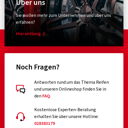
Über uns
Fahrradpumpe
Leuchtmit
Schwalbe
XLC
Sie wollen mehr zum Unternehmen und über uns
Air-X-Plorer Standpumpe Clik Valve
Rückle
erfahren?
mit Ventileinsätzen
Hier entlang
(0)
82,15 €
51,46
Noch Fragen?
In den Warenkorb
Antworten rund um das Thema Reifen
und unseren Onlineshop finden Sie in
den
FAQ
.
Kostenlose Experten-Beratung
erhalten Sie über unsere Hotline:
028383179