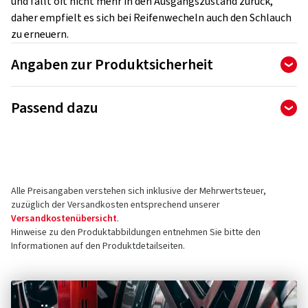
und fällt oft nicht mehr in den Ausgangszustand zurück,
daher empfielt es sich bei Reifenwecheln auch den Schlauch
zu erneuern.
Angaben zur Produktsicherheit
Hersteller
Passend dazu
MANUFACTURE FRANCAISE DES PNEUMATIQUES MICHELIN
Place des Carmes-Déchaux 23
63000 Clermont-Ferrand
Frankreich
Alle Preisangaben verstehen sich inklusive der Mehrwertsteuer,
Kontakt für Produktsicherheit (kein
zuzüglich der Versandkosten entsprechend unserer
Kundensupport)
Versandkostenübersicht
.
Hinweise zu den Produktabbildungen entnehmen Sie bitte den
E-Mail:
contact@tc.michelin.eu
Informationen auf den Produktdetailseiten.