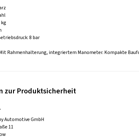
arz
ahl
 kg
m
etriebsdruck: 8 bar
: Mit Rahmenhalterung, integriertem Manometer. Kompakte Bauf
 zur Produktsicherheit
r
ny Automotive GmbH
aße 11
kow