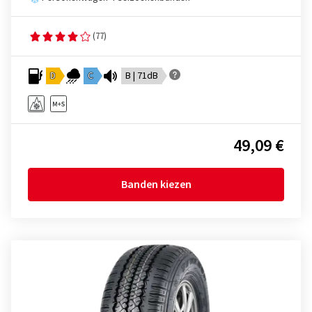
(77)
D
C
B | 71dB
49,09 €
Banden kiezen