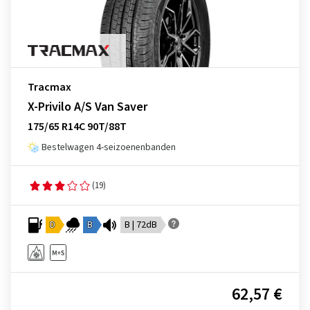
Tracmax
X-Privilo A/S Van Saver
175/65 R14C 90T/88T
Bestelwagen 4-seizoenenbanden
(19)
D
B
B | 72dB
62,57 €