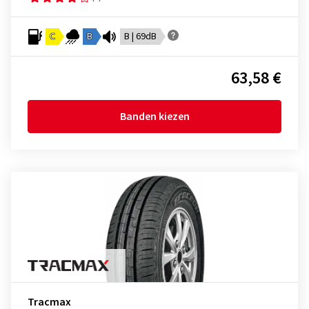
C
B
B | 69dB
63,58 €
Banden kiezen
Tracmax