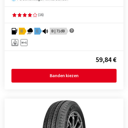
(16)
D
C
B | 71dB
59,84 €
Banden kiezen