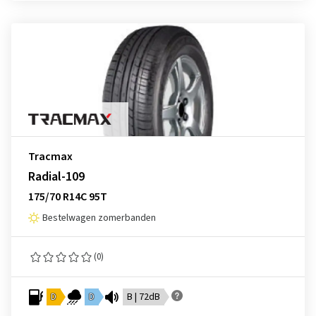
Tracmax
Radial-109
175/70 R14C 95T
Bestelwagen zomerbanden
(0)
D
D
B | 72dB