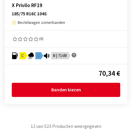
X Privilo RF19
185/75 R16C 104S
Bestelwagen zomerbanden
(0)
C
C
B | 71dB
70,34 €
Banden kiezen
12
van
523
Producten weergegeven