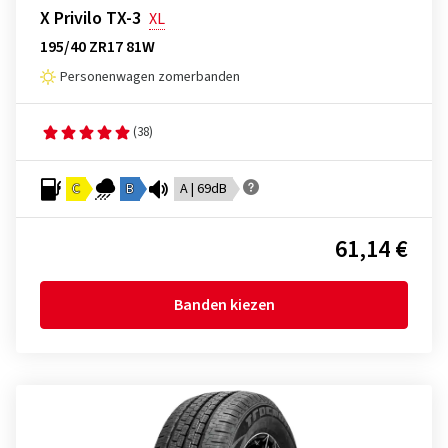
X Privilo TX-3
XL
195/40 ZR17 81W
Personenwagen zomerbanden
(38)
C
B
A | 69dB
61,14 €
Banden kiezen