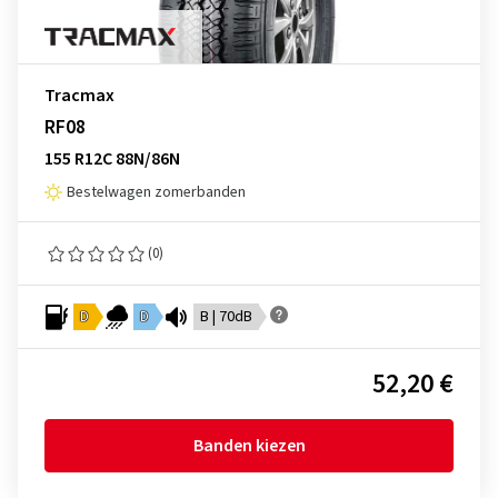
Tracmax
RF08
155 R12C 88N/86N
Bestelwagen zomerbanden
(0)
D
D
B | 70dB
52,20 €
Banden kiezen