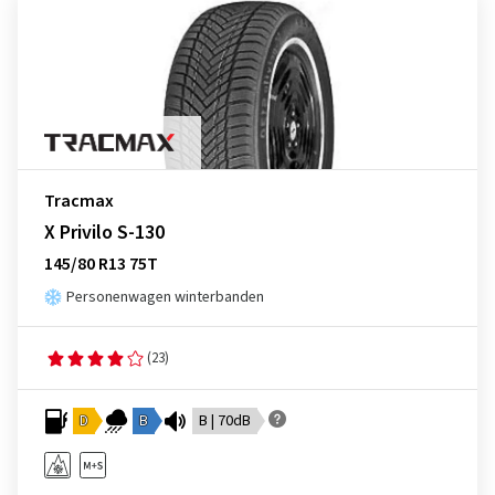
Tracmax
X Privilo S-130
145/80 R13 75T
Personenwagen winterbanden
(23)
D
B
B | 70dB