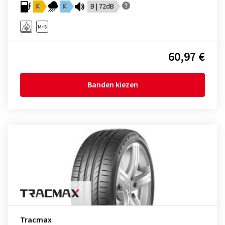
D
D
B | 72dB
60,97 €
Banden kiezen
Tracmax