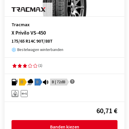
Tracmax
X Privilo VS-450
175/65 R14C 90T/88T
Bestelwagen winterbanden
(1)
D
B
B | 72dB
60,71 €
Banden kiezen