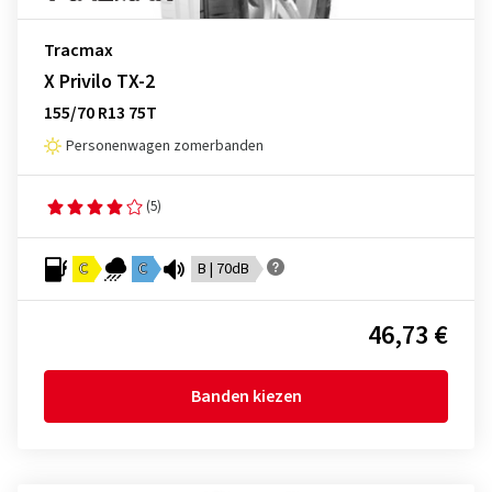
Tracmax
X Privilo TX-2
155/70 R13 75T
Personenwagen zomerbanden
(5)
C
C
B | 70dB
46,73 €
Banden kiezen