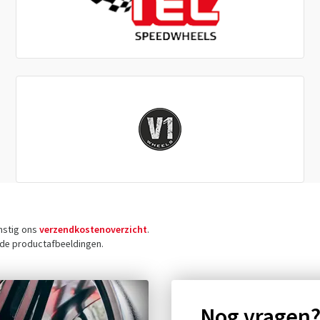
omstig ons
verzendkostenoverzicht
.
j de productafbeeldingen.
Nog vragen