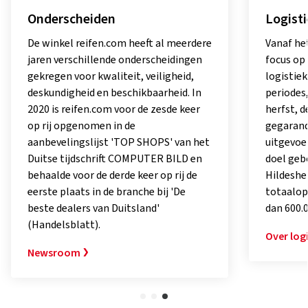
Onderscheiden
Logist
De winkel reifen.com heeft al meerdere
Vanaf het
jaren verschillende onderscheidingen
focus op
gekregen voor kwaliteit, veiligheid,
logistiek
deskundigheid en beschikbaarheid. In
periodes,
2020 is reifen.com voor de zesde keer
herfst, d
op rij opgenomen in de
gegarand
aanbevelingslijst 'TOP SHOPS' van het
uitgevoer
Duitse tijdschrift COMPUTER BILD en
doel geb
behaalde voor de derde keer op rij de
Hildeshe
eerste plaats in de branche bij 'De
totaalop
beste dealers van Duitsland'
dan 600.
(Handelsblatt).
Over log
Newsroom