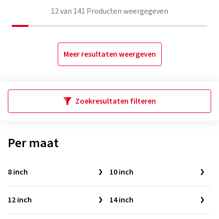
12
van
141
Producten weergegeven
Meer resultaten weergeven
Zoekresultaten filteren
Per maat
8 inch
10 inch
12 inch
14 inch