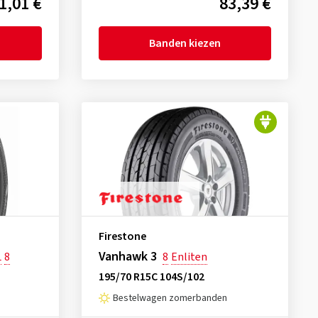
1,01 €
83,39 €
Banden kiezen
Firestone
Vanhawk 3
L
8
8
Enliten
195/70 R15C 104S/102
Bestelwagen zomerbanden