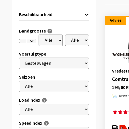
Beschikbaarheid
Advies
Direct beschikbaar
(229)
Bandgrootte
Voertuigtype
Vredest
Seizoen
Comtrac
195/60 
Beste
Loadindex
Speedindex
E