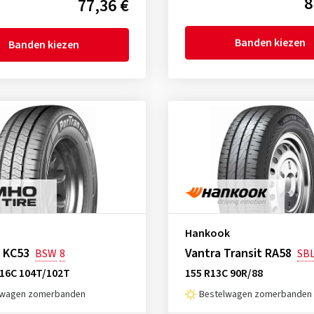
8
77,36 €
Banden kiezen
Banden kiezen
Hankook
 KC53
Vantra Transit RA58
BSW
8
SB
R16C 104T/102T
155 R13C 90R/88
lwagen zomerbanden
Bestelwagen zomerbanden