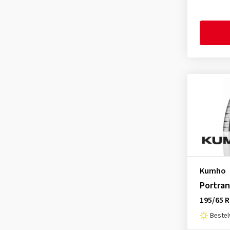
Hifly
(54)
Imperial
(79)
Infinity
(1)
Journey Tyre
(3)
Kenda
(52)
Kingboss
(1)
KLEBER
(16)
Kormoran
(16)
Kumho
(152)
Landsail
(11)
Kumho
Lanvigator
(1)
Portran
Lassa
(22)
195/65 
Laufenn
(65)
Beste
Leao
(34)