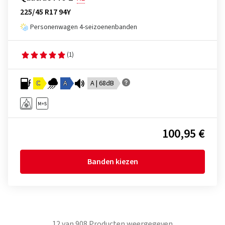
225/45 R17 94Y
Personenwagen 4-seizoenenbanden
(1)
C
A
A | 68dB
100,95 €
Banden kiezen
12
van
908
Producten weergegeven