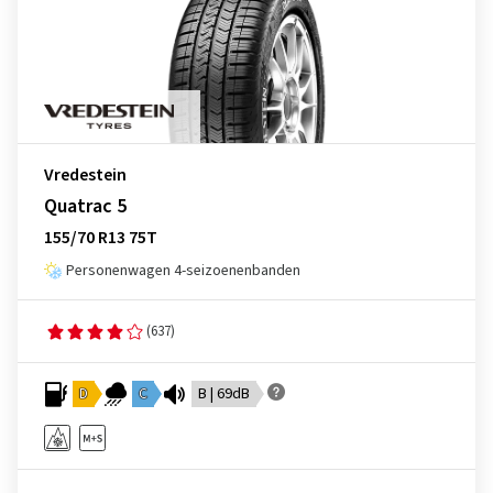
Vredestein
Quatrac 5
155/70 R13 75T
Personenwagen 4-seizoenenbanden
(637)
D
C
B | 69dB