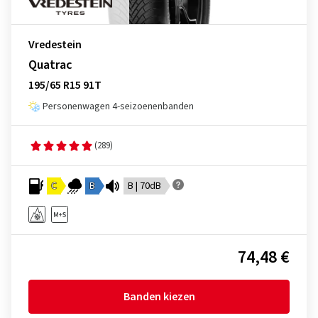
Vredestein
Quatrac
195/65 R15 91T
Personenwagen 4-seizoenenbanden
(289)
C
B
B | 70dB
74,48 €
Banden kiezen