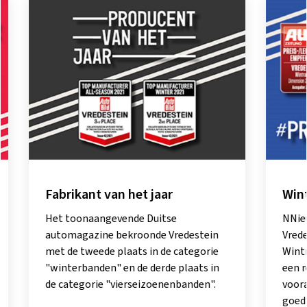
Fabrikant van het jaar
Wintra
Het toonaangevende Duitse
NNieuwe 
automagazine bekroonde Vredestein
Vredeste
met de tweede plaats in de categorie
Wintrac 
"winterbanden" en de derde plaats in
een reek
de categorie "vierseizoenenbanden".
vooraans
goed gep