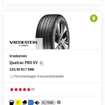
Vredestein
Quatrac PRO EV
XL
225/45 R17 94W
Personenwagen 4-seizoenenbanden
(5)
C
B
B | 70dB