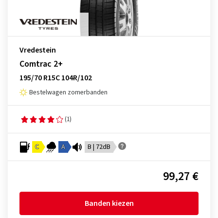
Vredestein
Comtrac 2+
195/70 R15C 104R/102
Bestelwagen zomerbanden
(1)
C
A
B | 72dB
99,27 €
Banden kiezen