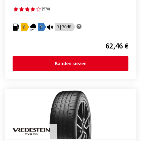
(570)
D
B
B | 70dB
62,46 €
Banden kiezen