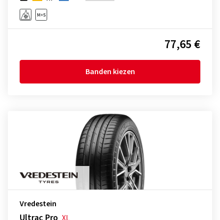
77,65 €
Banden kiezen
Vredestein
Ultrac Pro
XL