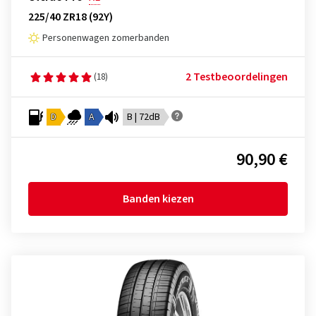
225/40 ZR18 (92Y)
Personenwagen zomerbanden
2 Test­beoordelingen
(18)
D
A
B | 72dB
90,90 €
Banden kiezen