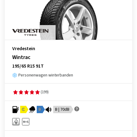
Vredestein
Wintrac
195/65 R15 91T
Personenwagen winterbanden
(199)
C
B
B | 70dB