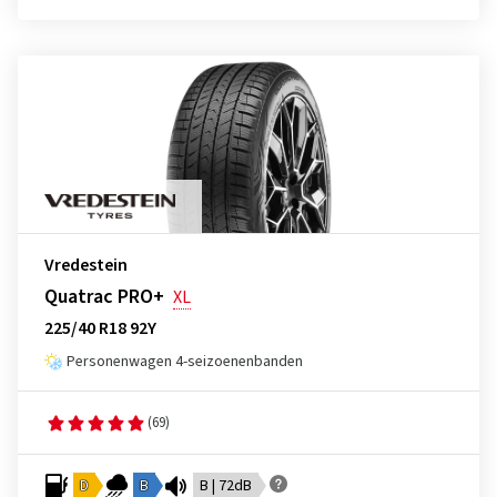
Vredestein
Quatrac PRO+
XL
225/40 R18 92Y
Personenwagen 4-seizoenenbanden
(69)
D
B
B | 72dB