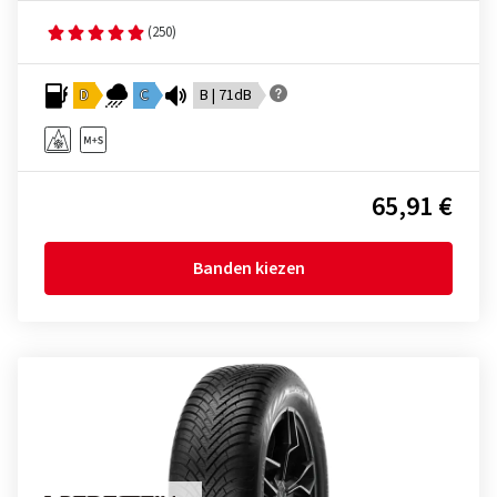
(250)
D
C
B | 71dB
65,91 €
Banden kiezen