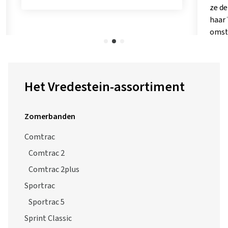
ze de sup
haar Vre
omstand
Naar de
Het Vredestein-assortiment
Zomerbanden
Comtrac
Comtrac 2
Comtrac 2plus
Sportrac
Sportrac 5
Sprint Classic
T-Trac