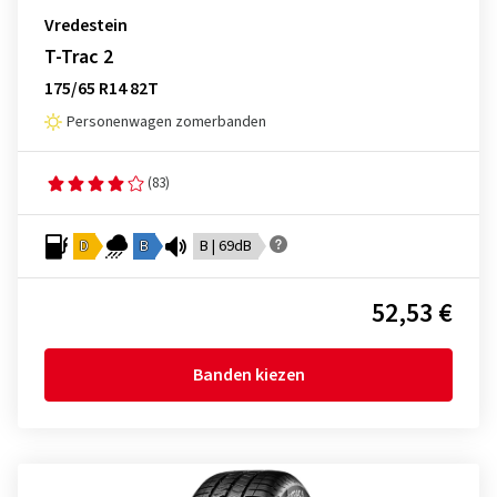
Vredestein
T-Trac 2
175/65 R14 82T
Personenwagen zomerbanden
(83)
D
B
B | 69dB
52,53 €
Banden kiezen