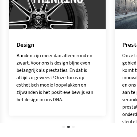
Design
Presta
Banden zijn meer dan alleen rond en
Onze tro
zwart. Voor ons is design bijna even
gebied v
belangrijk als prestaties. En dat is
komt tot
altijd zo geweest! Onze focus op
innovati
esthetisch mooie loopvlakken en
en ons v
zijwanden is het positieve bewijs van
aan te p
het design in ons DNA.
verander
prestati
onderdee
sleutel 