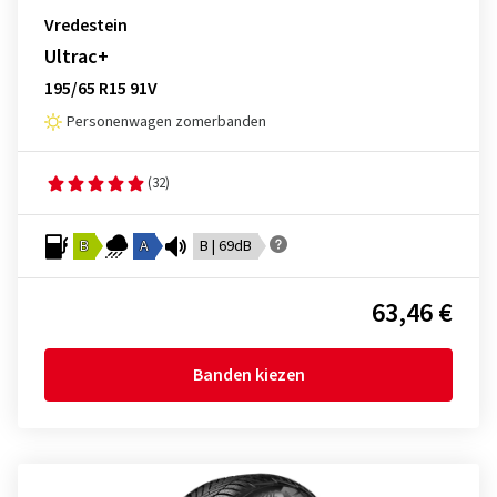
Vredestein
Ultrac+
195/65 R15 91V
Personenwagen zomerbanden
(32)
B
A
B | 69dB
63,46 €
Banden kiezen