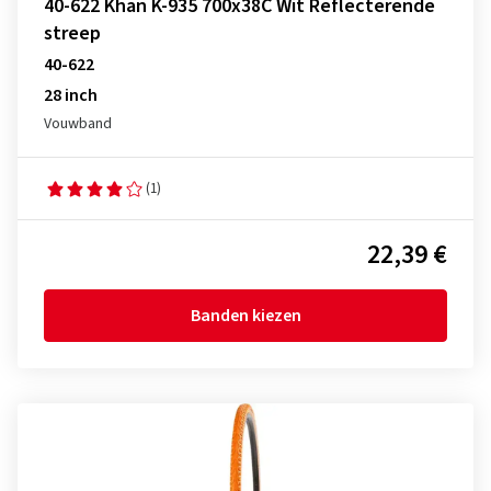
40-622 Khan K-935 700x38C Wit Reflecterende
streep
40-622
28 inch
Vouwband
(1)
22,39 €
Banden kiezen