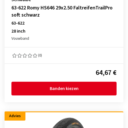
63-622 Romy HS646 29x2.50 FaltreifenTrailPro
soft schwarz
63-622
28 inch
Vouwband
(0)
64,67 €
Banden kiezen
Advies