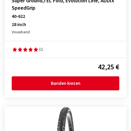
Super Ground,TEL Fold, Evolution Line, ADDIX
SpeedGrip
40-622
28 inch
Vouwband
(1)
42,25 €
Banden kiezen