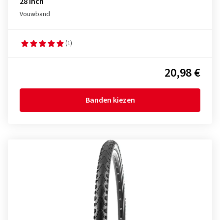
28 inch
Vouwband
(1)
20,98 €
Banden kiezen