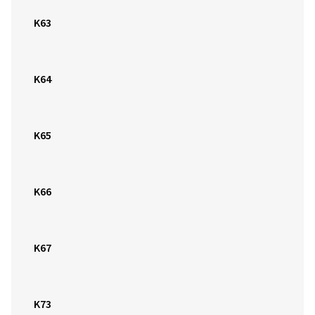
K65
K66
K67
K73
K74