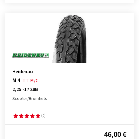
Heidenau
M 4
TT
M/C
2,25 -17 28B
Scooter/Bromfiets
(2)
46,00 €