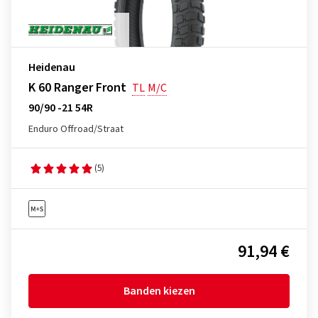
Heidenau
K 60 Ranger Front
TL
M/C
90/90 -21 54R
Enduro Offroad/Straat
(5)
91,94 €
Banden kiezen