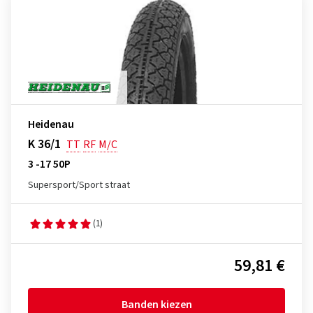
Heidenau
K 36/1
TT
RF
M/C
3 -17 50P
Supersport/Sport straat
(1)
59,81 €
Banden kiezen