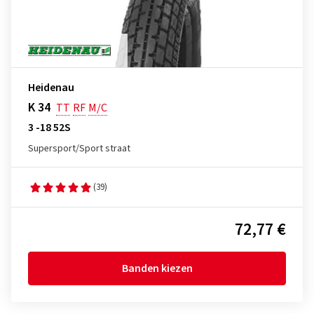
Heidenau
K 34
TT
RF
M/C
3 -18 52S
Supersport/Sport straat
(39)
72,77 €
Banden kiezen