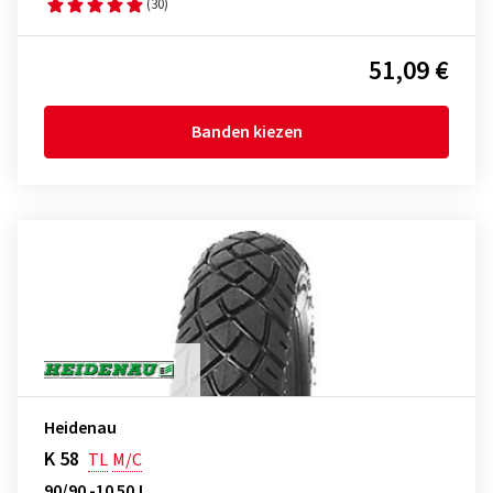
(30)
51,09 €
Banden kiezen
Heidenau
K 58
TL
M/C
90/90 -10 50J