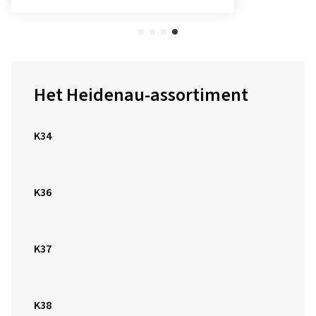
Het Heidenau-assortiment
K34
K36
K37
K38
K44