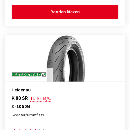
Banden kiezen
Heidenau
K 80 SR
TL
RF
M/C
3 -10 50M
Scooter/Bromfiets