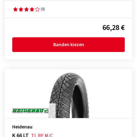
(8)
66,28 €
Banden kiezen
Heidenau
K 66 LT
TL
RF
M/C