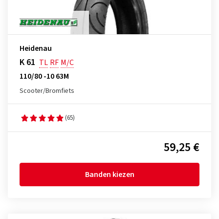
Heidenau
K 61
TL
RF
M/C
110/80 -10 63M
Scooter/Bromfiets
(65)
59,25 €
Banden kiezen