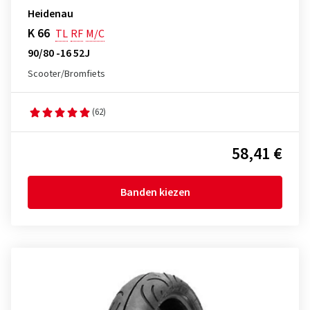
Heidenau
K 66
TL
RF
M/C
90/80 -16 52J
Scooter/Bromfiets
(62)
58,41 €
Banden kiezen