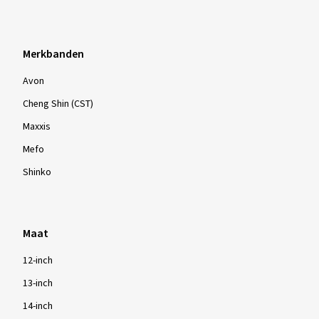
Cheng Shin (CST)
Maxxis
Mefo
Shinko
Maat
12-inch
13-inch
14-inch
15-inch
16-inch
17-inch
18-inch