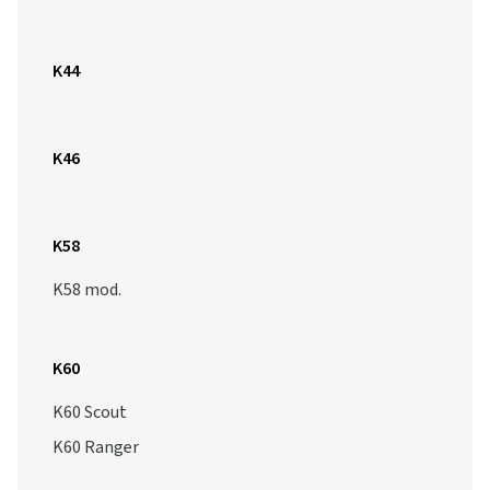
K46
K58
K58 mod.
K60
K60 Scout
K60 Ranger
K63
K64