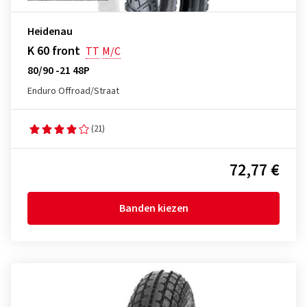
Heidenau
K 60 front
TT
M/C
80/90 -21 48P
Enduro Offroad/Straat
(21)
72,77 €
Banden kiezen