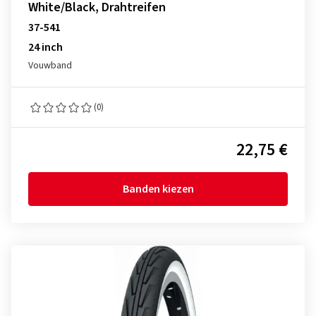
White/Black, Drahtreifen
37-541
24 inch
Vouwband
(0)
22,75 €
Banden kiezen