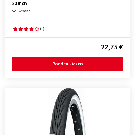
20 inch
Vouwband
(1)
22,75 €
Banden kiezen