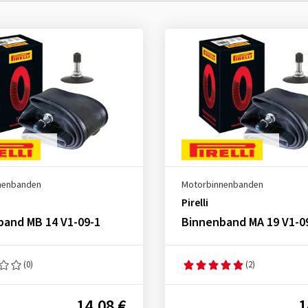
nenbanden
Motorbinnenbanden
Pirelli
band MB 14 V1-09-1
Binnenband MA 19 V1-09
(0)
(2)
14,08 €
1