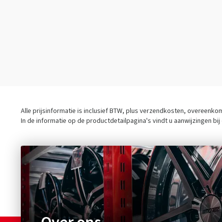
90/100-16
(1)
90/100-18
(1)
100/80-17
(1)
100/80-18
(1)
100/80-19
(1)
100/90-16
(1)
100/90-18
(1)
Alle prijsinformatie is inclusief BTW, plus verzendkosten, overeenk
100/90-19
(1)
In de informatie op de productdetailpagina's vindt u aanwijzingen bi
110/80-10
(1)
160/60-17
(1)
110/100-18
(1)
110/70-17
(1)
110/80-14
(1)
110/80-16
(1)