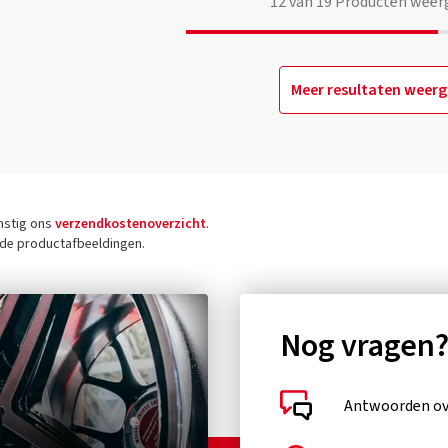
12
van
19
Producten weer
Meer resultaten weer
omstig ons
verzendkostenoverzicht
.
j de productafbeeldingen.
Nog vragen
Antwoorden ove