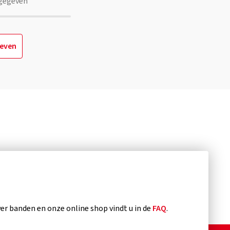
gegeven
geven
?
r banden en onze online shop vindt u in de
FAQ
.