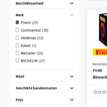
Beschikbaarheid
Direct beschikbaar
(19)
Merk
Pirelli
(19)
Continental
(28)
Heidenau
(32)
Kabat
(1)
Metzeler
(20)
MICHELIN
(27)
Motorbin
Pirelli
Maat
Binnen
10 inch
(2)
Geschikte bandenmaten
12 inch
(1)
14 inch
(2)
Prijs