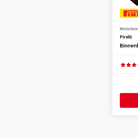
5.10-18
(1)
60/100-14
(1)
70/90-21
(1)
Motorbin
70/100-17
(1)
Pirelli
70/100-19
(1)
Binnenb
80/90-10
(1)
80/90-21
(1)
80/100-12
(1)
80/100-16
(1)
80/100-17
(1)
80/100-18
(1)
80/100-21
(2)
90/80-17
(1)
90/100-14
(1)