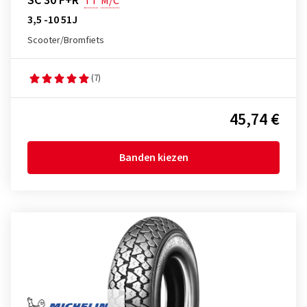
SC 30 F+R
TT
M/C
3,5 -10 51J
Scooter/Bromfiets
(7)
45,74 €
Banden kiezen