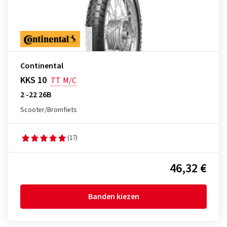
Continental
KKS 10
TT
M/C
2 -22 26B
Scooter/Bromfiets
(17)
46,32 €
Banden kiezen