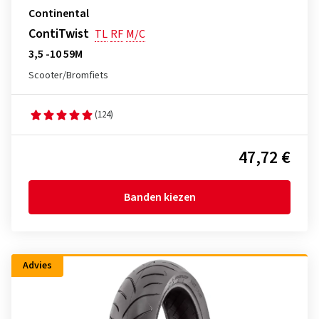
Continental
ContiTwist
TL
RF
M/C
3,5 -10 59M
Scooter/Bromfiets
(124)
47,72 €
Banden kiezen
Advies