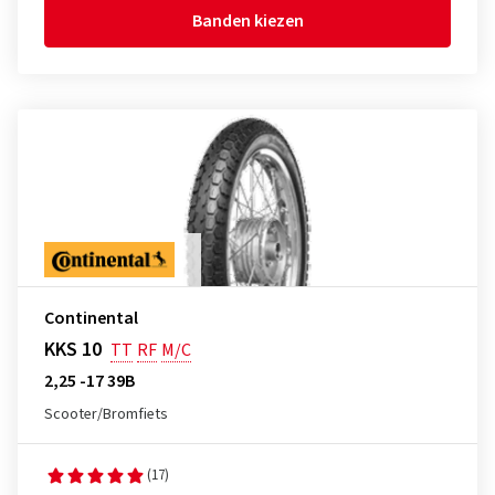
Banden kiezen
Continental
KKS 10
TT
RF
M/C
2,25 -17 39B
Scooter/Bromfiets
(17)