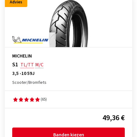
Advies
MICHELIN
S1
TL/TT
M/C
3,5 -10 59J
Scooter/Bromfiets
(65)
49,36 €
Banden kiezen