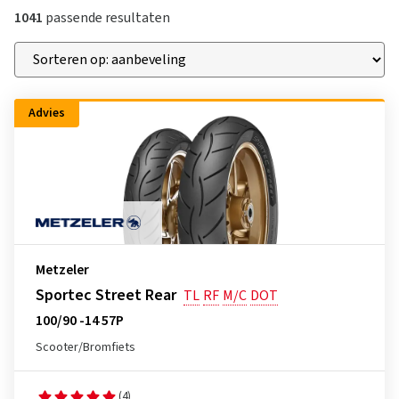
1041
passende resultaten
Advies
Metzeler
Sportec Street Rear
TL
RF
M/C
DOT
100/90 -14 57P
Scooter/Bromfiets
(4)