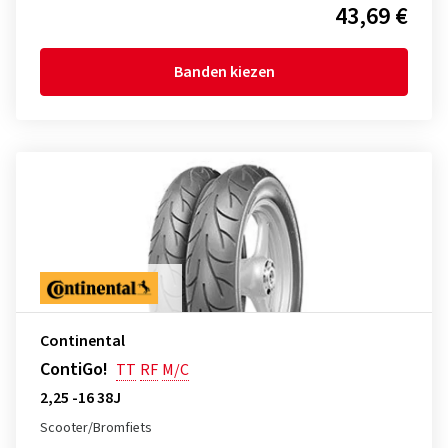
43,69 €
Banden kiezen
Continental
ContiGo!
TT
RF
M/C
2,25 -16 38J
Scooter/Bromfiets