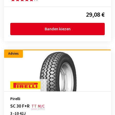
29,08 €
Banden kiezen
Advies
Pirelli
SC 30 F+R
TT
M/C
3 -10 42J