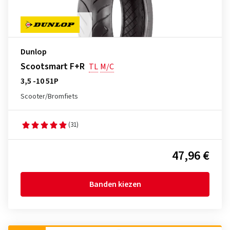
Dunlop
Scootsmart F+R
TL
M/C
3,5 -10 51P
Scooter/Bromfiets
(31)
47,96 €
Banden kiezen