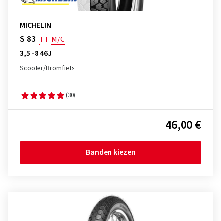
MICHELIN
S 83
TT
M/C
3,5 -8 46J
Scooter/Bromfiets
(30)
46,00 €
Banden kiezen