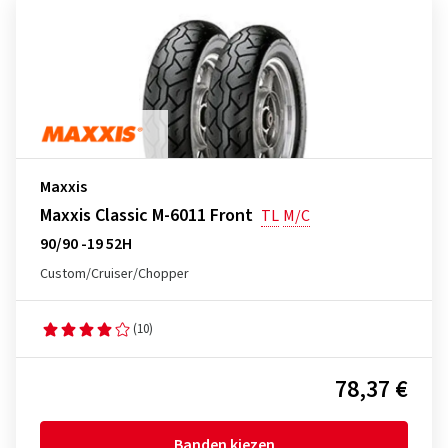
Maxxis
Maxxis Classic M-6011 Front
TL
M/C
90/90 -19 52H
Custom/Cruiser/Chopper
(10)
78,37 €
Banden kiezen