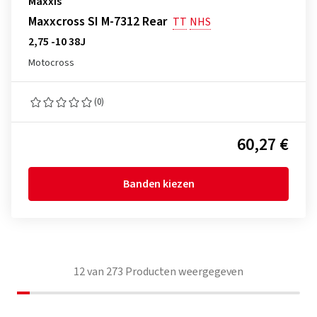
Maxxis
Maxxcross SI M-7312 Rear
TT
NHS
2,75 -10 38J
Motocross
(0)
60,27 €
Banden kiezen
12
van
273
Producten weergegeven