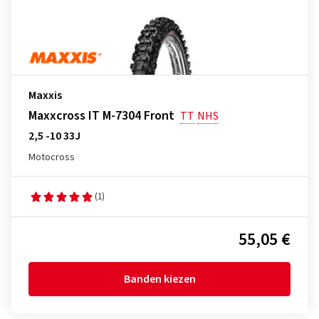
Maxxis
Maxxcross IT M-7304 Front
TT
NHS
2,5 -10 33J
Motocross
(1)
55,05 €
Banden kiezen