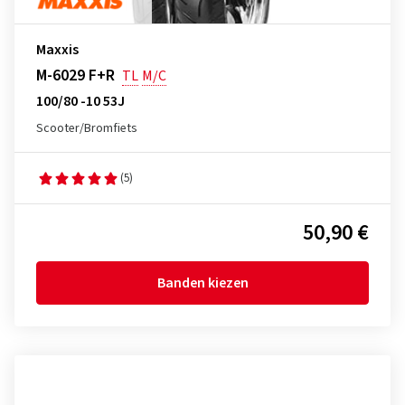
Maxxis
M-6029 F+R
TL
M/C
100/80 -10 53J
Scooter/Bromfiets
(5)
50,90 €
Banden kiezen