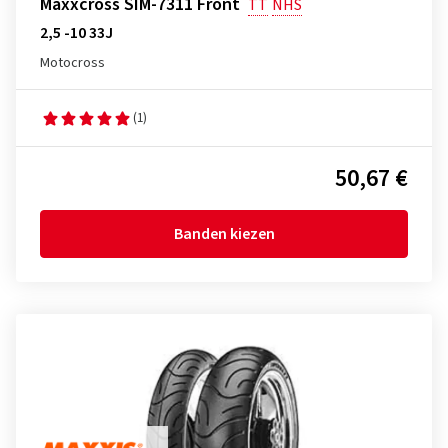
Maxxcross SIM-7311 Front
TT
NHS
2,5 -10 33J
Motocross
(1)
50,67 €
Banden kiezen