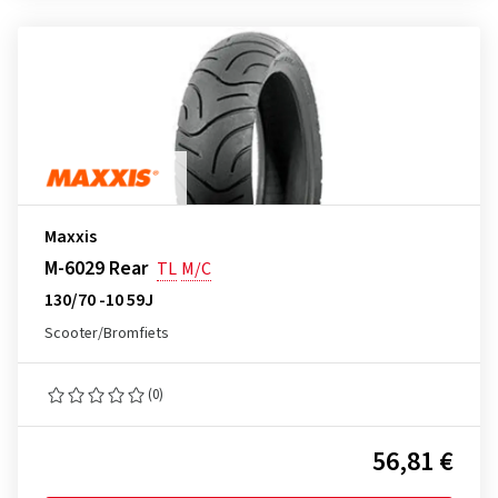
Maxxis
M-6029 Rear
TL
M/C
130/70 -10 59J
Scooter/Bromfiets
(0)
56,81 €