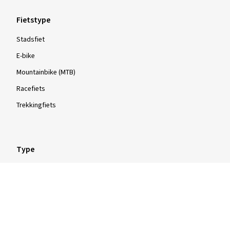
Fietstype
Stadsfiet
E-bike
Mountainbike (MTB)
Racefiets
Trekkingfiets
Type
Draadbanden
Vouwbanden
Tubular banden