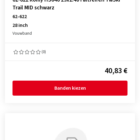
Trail MID schwarz
62-622
28 inch
Vouwband
(0)
40,83 €
Banden kiezen