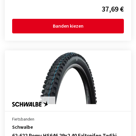
37,69 €
Banden kiezen
Fietsbanden
Schwalbe
62-622 Romy HS646 29x2.40 Faltreifen TwSki