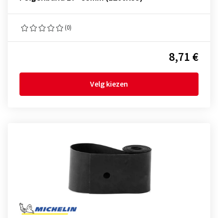
(0)
8,71 €
Velg kiezen