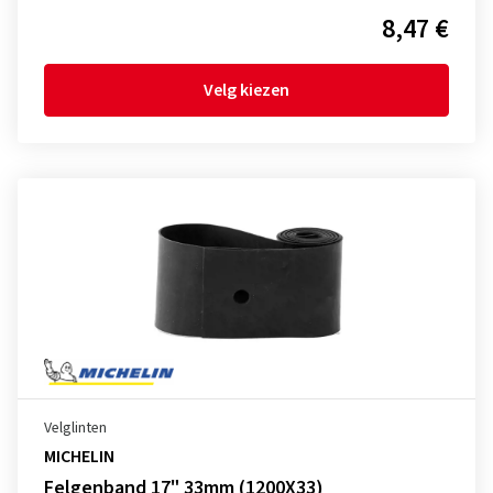
8,47 €
Velg kiezen
Velglinten
MICHELIN
Felgenband 17" 33mm (1200X33)