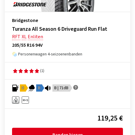
Bridgestone
Turanza All Season 6 Driveguard Run Flat
RFT
XL
Enliten
205/55 R16 94V
Personenwagen 4-seizoenenbanden
(1)
D
B
B | 71dB
119,25 €