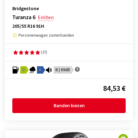
Bridgestone
Turanza 6
Enliten
205/55 R16 91H
Personenwagen zomerbanden
(37)
B
A
B | 69dB
84,53 €
Banden kiezen