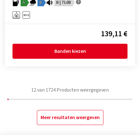
A
B
B | 71dB
139,11 €
Banden kiezen
12
van
1724
Producten weergegeven
Meer resultaten weergeven