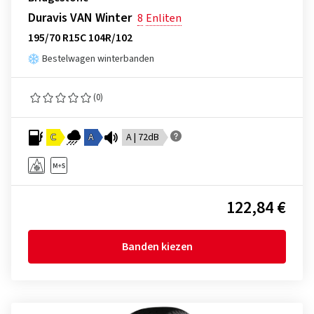
Duravis VAN Winter
8
Enliten
195/70 R15C 104R/102
Bestelwagen winterbanden
(0)
C
A
A | 72dB
122,84 €
Banden kiezen