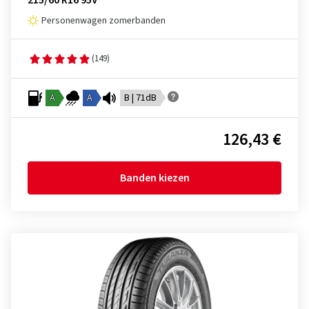
215/60 R16 95V
Personenwagen zomerbanden
(149)
A
A
B | 71dB
126,43 €
Banden kiezen