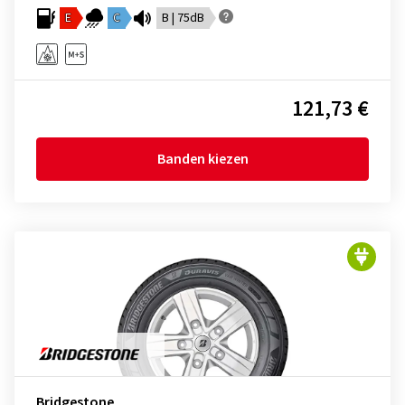
E
C
B | 75dB
121,73 €
Banden kiezen
Bridgestone