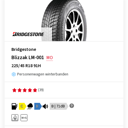
Bridgestone
Blizzak LM-001
MO
225/45 R18 91H
Personenwagen winterbanden
(39)
C
B
B | 71dB