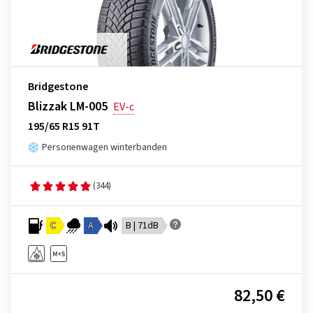
Bridgestone
Blizzak LM-005
EV-c
195/65 R15 91T
Personenwagen winterbanden
(344)
C
A
B | 71dB
82,50 €