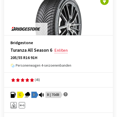
Bridgestone
Turanza All Season 6
Enliten
205/55 R16 91H
Personenwagen 4-seizoenenbanden
(45)
C
B
B | 70dB