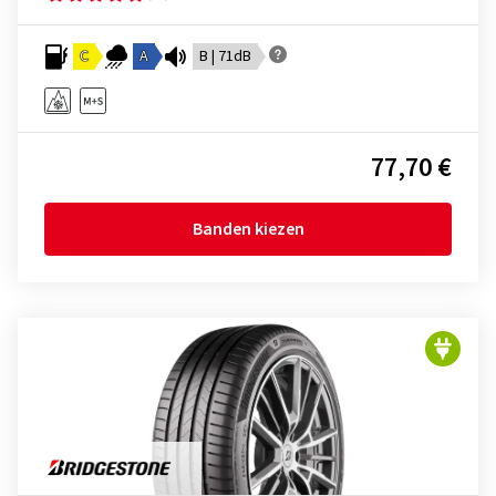
C
A
B | 71dB
77,70 €
Banden kiezen