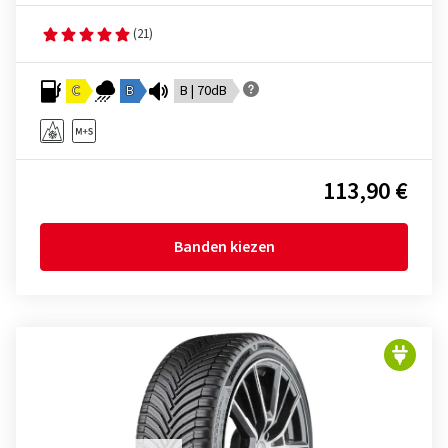
(21)
C
B
B | 70dB
113,90 €
Banden kiezen