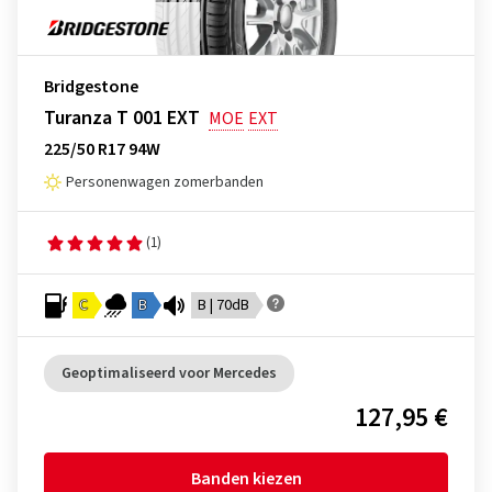
Bridgestone
Turanza T 001 EXT
MOE
EXT
225/50 R17 94W
Personenwagen zomerbanden
(1)
C
B
B | 70dB
Geoptimaliseerd voor Mercedes
127,95 €
Banden kiezen