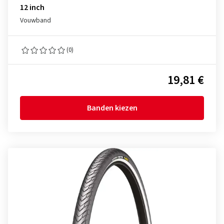
12 inch
Vouwband
(0)
19,81 €
Banden kiezen