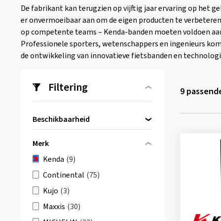
De fabrikant kan terugzien op vijftig jaar ervaring op het 
er onvermoeibaar aan om de eigen producten te verbeteren.
op competente teams – Kenda-banden moeten voldoen aan 
Professionele sporters, wetenschappers en ingenieurs k
de ontwikkeling van innovatieve fietsbanden en technologi
Filtering
9
passende
Beschikbaarheid
Direct beschikbaar
(9)
Merk
Kenda
(9)
Continental
(75)
Kujo
(3)
Maxxis
(30)