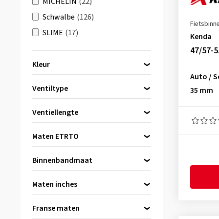
MICHELIN
(22)
Schwalbe
(126)
Fietsbin
SLIME
(17)
Kenda
47/57-5
Kleur
Auto / 
Zwart
(9)
Ventiltype
35 mm
Auto / Schrader
(7)
Ventiellengte
Frans ventiel
(2)
35 mm
(5)
Maten ETRTO
40 mm
(1)
48 mm
(2)
Binnenbandmaat
10 inch
(1)
47-254
(1)
Maten inches
12 inch
(1)
47-263
(1)
14 inch
(1)
Franse maten
47-406
(1)