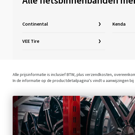
Alle fietsbinnenbanden me
121-559
(1)
29x2.30
(1)
122-559
(1)
29x2.35
(1)
Continental
29x2.40
(1)
Kenda
29x2.50
(1)
VEE Tire
29x2.55
(1)
29x2.60
(1)
29x2.80
(1)
Alle prijsinformatie is inclusief BTW, plus verzendkosten, overeenk
In de informatie op de productdetailpagina's vindt u aanwijzingen bi