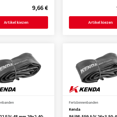
9,66 €
Artikel kiezen
Artikel kiezen
nenbanden
Fietsbinnenbanden
Kenda
22 F/V-48 mm 29x2,40-
86/98-559 A/V 26x3,50-4