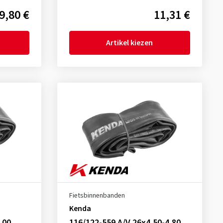
9,80 €
11,31 €
Artikel kiezen
Fietsbinnenbanden
Kenda
,00
116/122-559 A/V 26x4,50-4,80