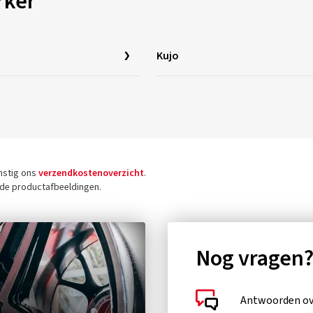
rker
Kujo
omstig ons
verzendkostenoverzicht
.
j de productafbeeldingen.
Nog vragen
Antwoorden ove