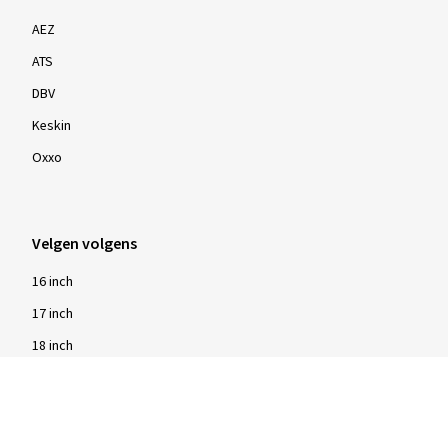
AEZ
ATS
DBV
Keskin
Oxxo
Velgen volgens
16 inch
17 inch
18 inch
19 inch
20 inch
21 inch