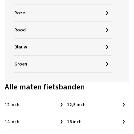
Roze
Rood
Blauw
Groen
Alle maten fietsbanden
12 inch
12,5 inch
14 inch
16 inch