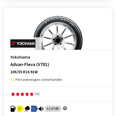
Yokohama
Advan-Fleva (V701)
205/55 R16 91W
Personenwagen zomerbanden
(31)
C
A
A | 67dB