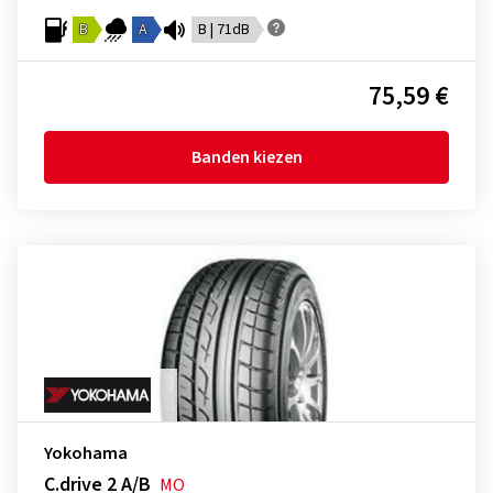
B
A
B | 71dB
75,59 €
Banden kiezen
Yokohama
C.drive 2 A/B
MO