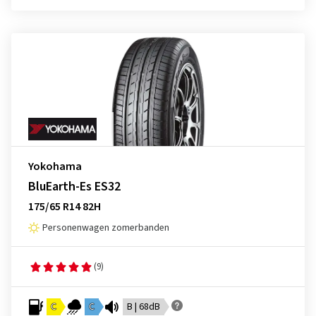
Yokohama
BluEarth-Es ES32
175/65 R14 82H
Personenwagen zomerbanden
(9)
C
C
B | 68dB