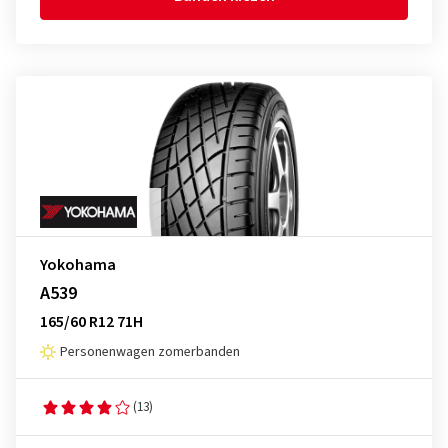
Yokohama
A539
165/60 R12 71H
Personenwagen zomerbanden
(13)