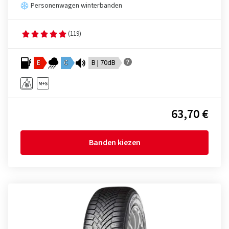
Personenwagen winterbanden
(119)
E
C
B | 70dB
63,70 €
Banden kiezen