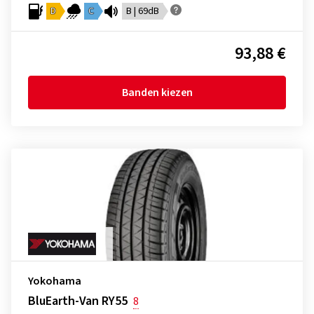
D
C
B | 69dB
93,88 €
Banden kiezen
Yokohama
BluEarth-Van RY55
8