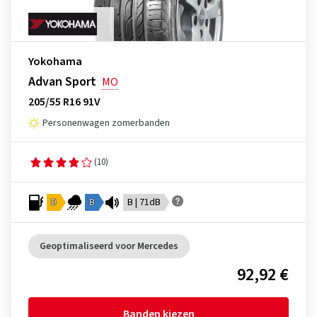
Yokohama
Advan Sport
MO
205/55 R16 91V
Personenwagen zomerbanden
(10)
D
B
B | 71dB
Geoptimaliseerd voor Mercedes
92,92 €
Banden kiezen