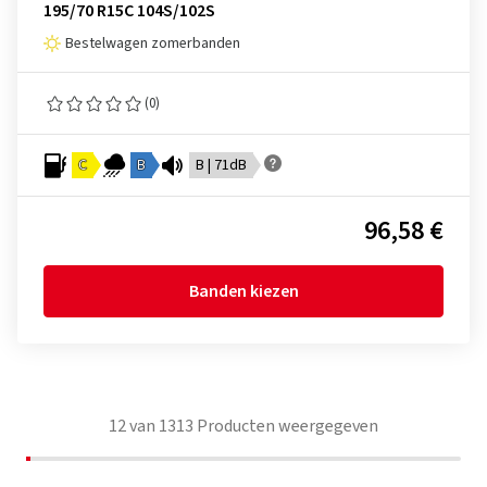
195/70 R15C 104S/102S
Bestelwagen zomerbanden
(0)
C
B
B | 71dB
96,58 €
Banden kiezen
12
van
1313
Producten weergegeven