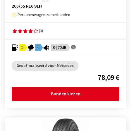
205/55 R16 91H
Personenwagen zomerbanden
(3)
C
C
B | 70dB
Geoptimaliseerd voor Mercedes
78,09 €
Banden kiezen