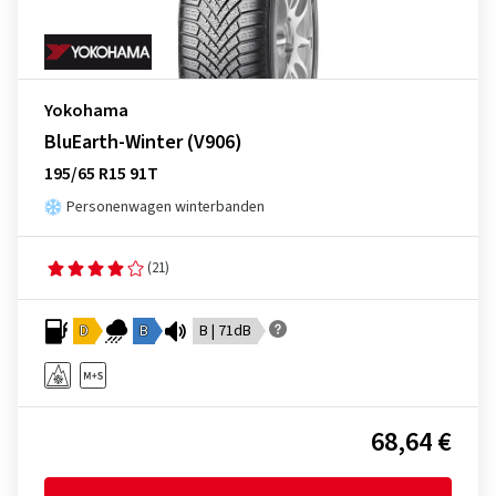
Yokohama
BluEarth-Winter (V906)
195/65 R15 91T
Personenwagen winterbanden
(21)
D
B
B | 71dB
68,64 €