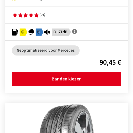
(24)
C
B
B | 71dB
Geoptimaliseerd voor Mercedes
90,45 €
Banden kiezen