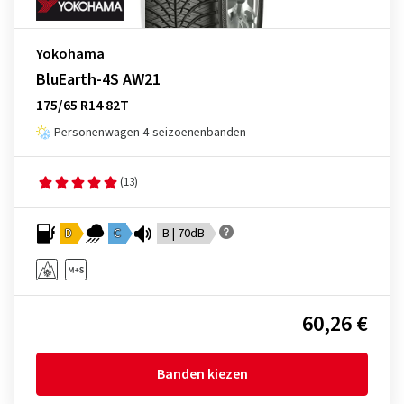
Yokohama
BluEarth-4S AW21
175/65 R14 82T
Personenwagen 4-seizoenenbanden
(13)
D
C
B | 70dB
60,26 €
Banden kiezen