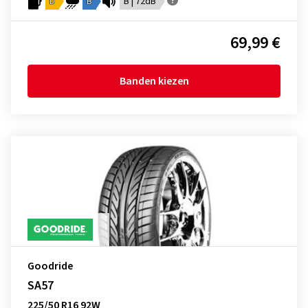
D
B
B | 72dB
69,99 €
Banden kiezen
Goodride
SA57
225/50 R16 92W