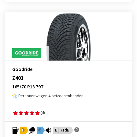
Goodride
Z401
165/70 R13 79T
Personenwagen 4-seizoenenbanden
(4)
D
C
B | 71dB