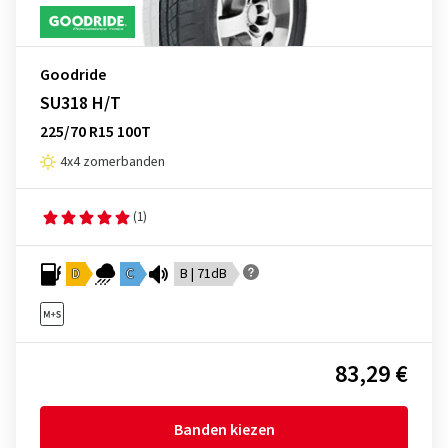
Goodride
SU318 H/T
225/70 R15 100T
4x4 zomerbanden
(1)
D
C
B | 71dB
83,29 €
Banden kiezen