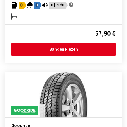
D
B
B | 71dB
57,90 €
Banden kiezen
Goodride