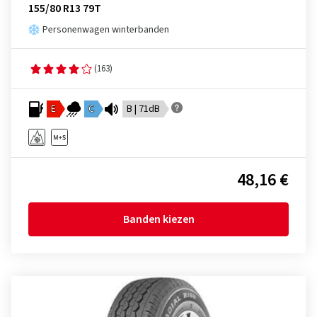
155/80 R13 79T
Personenwagen winterbanden
(163)
E
C
B | 71dB
48,16 €
Banden kiezen