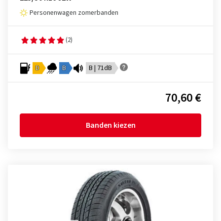
Personenwagen zomerbanden
(2)
D
B
B | 71dB
70,60 €
Banden kiezen