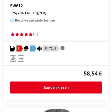
SW612
175/70 R14C 95Q/93Q
Bestelwagen winterbanden
(13)
E
C
B | 72dB
58,54 €
Banden kiezen