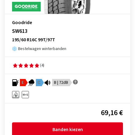
Goodride
SW613
195/60 R16C 99T/97T
Bestelwagen winterbanden
(4)
E
C
B | 72dB
69,16 €
Banden kiezen