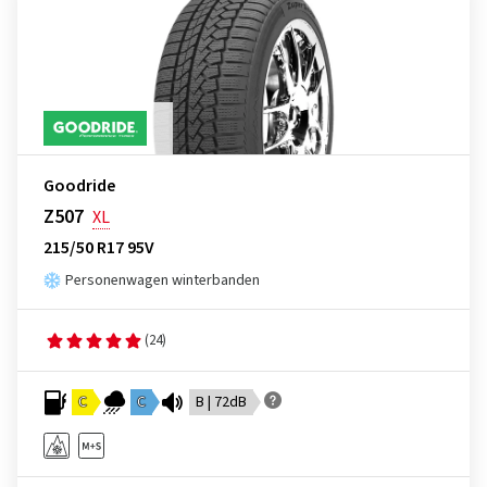
Goodride
Z507
XL
215/50 R17 95V
Personenwagen winterbanden
(24)
C
C
B | 72dB