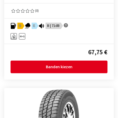
(0)
D
E
B | 71dB
67,75 €
Banden kiezen