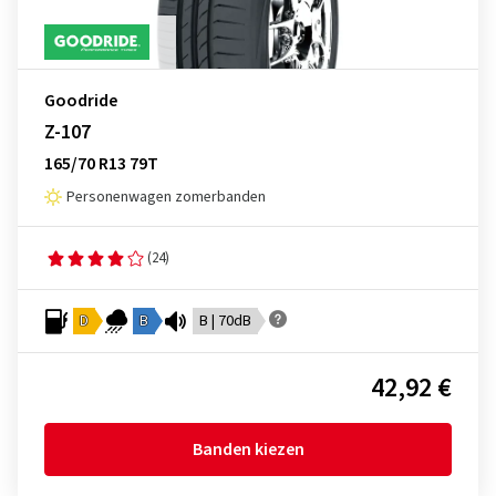
Goodride
Z-107
165/70 R13 79T
Personenwagen zomerbanden
(24)
D
B
B | 70dB
42,92 €
Banden kiezen