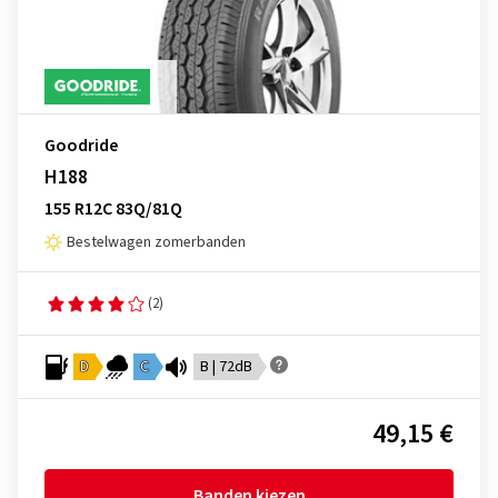
Goodride
H188
155 R12C 83Q/81Q
Bestelwagen zomerbanden
(2)
D
C
B | 72dB
49,15 €
Banden kiezen