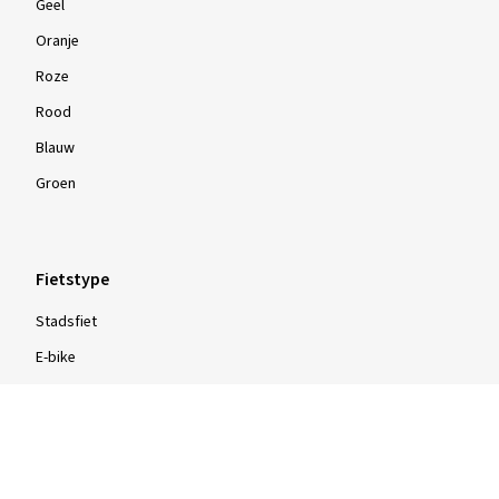
Geel
Oranje
Roze
Rood
Blauw
Groen
Fietstype
Stadsfiet
E-bike
Mountainbike (MTB)
Racefiets
Trekkingfiets