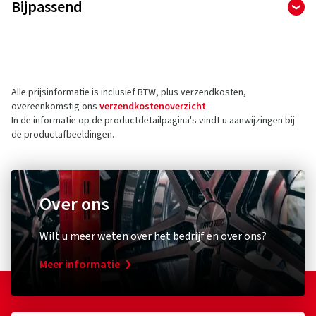
Bijpassend
Apollo Tyres (Germany) GmbH
Rheinstr. 103
56179 Vallendar
Duitsland
Alle prijsinformatie is inclusief BTW, plus verzendkosten,
Contact voor productveiligheid (geen
overeenkomstig ons
verzendkostenoverzicht
.
klantenservice)
In de informatie op de productdetailpagina's vindt u aanwijzingen bij
de productafbeeldingen.
E-mail:
customer.de@apollotyres.com
Over ons
Diebstahlschutz & Sicherheit
Overige
Wilt u meer weten over het bedrijf en over ons?
XLC
Schwal
Zahlenspiralkabelschloss
Umrüst
Meer informatie
RonaldBiggs Ø 10 mm Länge 185 mm
Pumpen
Kappe