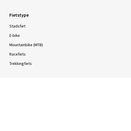
Fietstype
Stadsfiet
E-bike
Mountainbike (MTB)
Racefiets
Trekkingfiets
Type
Draadbanden
Vouwbanden
Tubular banden