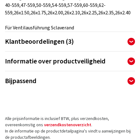
40-559,47-559,50-559,54-559,57-559,60-559,62-
559,26x1.50,26x1.75,26x2.00,26x2.10,26x2.25,26x2.35,26x2.40
Für Ventilausführung Sclaverand
Klantbeoordelingen (3)
5,00
Ø
/ 5 sterren
Informatie over productveiligheid
van totaal 3 beoordelingen
Fabrikant
Beoordelingen kunnen alleen worden gepubliceerd door
Bijpassend
klanten die het artikel hebben
besteld en ontvangen
.
Ralf Bohle GmbH
Otto Hahn Str. 1
51471 Reichshof
5 sterren
(3)
Duitsland
4 sterren
(0)
Alle prijsinformatie is inclusief BTW, plus verzendkosten,
3 sterren
(0)
Contact voor productveiligheid (geen
overeenkomstig ons
verzendkostenoverzicht
.
2 sterren
(0)
klantenservice)
In de informatie op de productdetailpagina's vindt u aanwijzingen bij
1 ster
(0)
de productafbeeldingen.