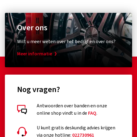
E-mail:
info@schwalbe.com
Over ons
Gedetailleerde klantbeoordelingen
Fietspomp
Fietsverl
Wilt u meer weten over het bedrijf en over ons?
Schwalbe
XLC
Standpumpe SKS Air-X-Plorer 10.0
Rückle
Meer informatie
03/03/2026
Geverifieerde aankoop
(0)
Nog vragen?
80,42 €
48,40
Sehr stabil und widerstandsfähig , somit weniger
Plattenreifen
Antwoorden over banden en onze
In winkelwagen
online shop vindt u in de
FAQ
.
(Vertalen)
U kunt gratis deskundig advies krijgen
via onze hotline:
022730961