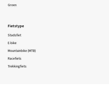
Groen
Fietstype
Stadsfiet
E-bike
Mountainbike (MTB)
Racefiets
Trekkingfiets
Type
Draadbanden
Vouwbanden