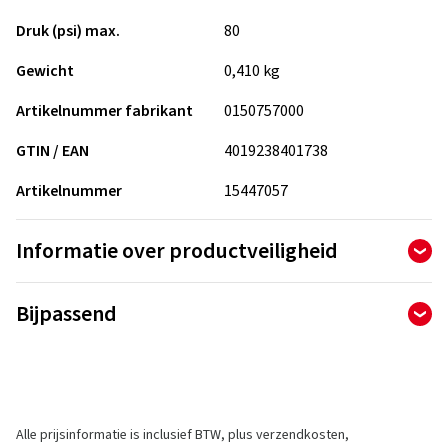
Druk (psi) max.
80
Gewicht
0,410 kg
Artikelnummer fabrikant
0150757000
GTIN / EAN
4019238401738
Artikelnummer
15447057
Informatie over productveiligheid
Fabrikant
Bijpassend
Continental Reifen Deutschland GmbH
PO BOX 169
30001 Hannover
Duitsland
Alle prijsinformatie is inclusief BTW, plus verzendkosten,