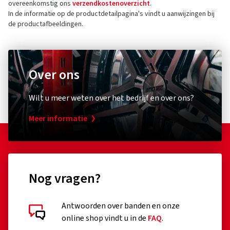
Contact voor productveiligheid (geen
overeenkomstig ons
verzendkostenoverzicht
.
klantenservice)
In de informatie op de productdetailpagina's vindt u aanwijzingen bij
de productafbeeldingen.
Contactformulier:
https://www.continental-
tires.com/contact/
Over ons
Diebstahlschutz & Sicherheit
Overige
Wilt u meer weten over het bedrijf en over ons?
XLC
Schwal
Zahlenspiralkabelschloss
Umrüst
Meer informatie
RonaldBiggs Ø 10 mm Länge 185 mm
Pumpen
Kappe
(0)
Nog vragen?
26,79 €
17,74
Antwoorden over banden en onze
In winkelwagen
online shop vindt u in de
FAQ
.