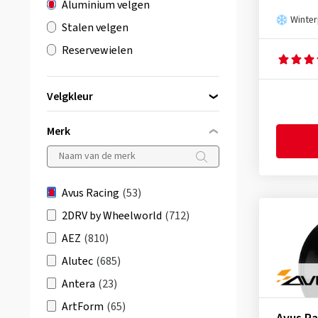
Aluminium velgen
Winte
Stalen velgen
Reservewielen
Velgkleur
Merk
zwart
(40)
zilver
(9)
Avus Racing
(53)
grijs / antraciet
(3)
2DRV by Wheelworld
(712)
brons
(1)
AEZ
(810)
Alutec
(685)
Antera
(23)
ArtForm
(65)