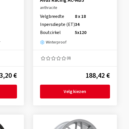
Avus Racing AC-MB3
anthracite
Velgbreedte
8 x 18
Inpersdiepte (ET)
34
Boutcirkel
5x120
r
Winterproof
(0)
3,20 €
188,42 €
Velg kiezen