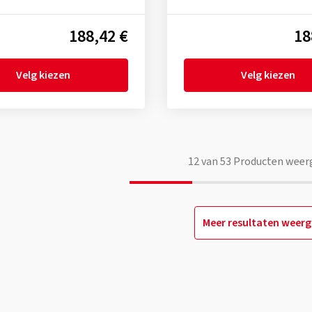
188,42 €
18
Velg kiezen
Velg kiezen
12
van
53
Producten weer
Meer resultaten weer