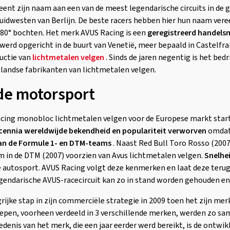
ent zijn naam aan een van de meest legendarische circuits in de 
zuidwesten van Berlijn. De beste racers hebben hier hun naam ver
180° bochten. Het merk AVUS Racing is een
geregistreerd handelsm
9 werd opgericht in de buurt van Venetië, meer bepaald in Castelfr
ductie van
lichtmetalen velgen
. Sinds de jaren negentig is het bedri
landse fabrikanten van lichtmetalen velgen.
de motorsport
acing monobloc lichtmetalen velgen voor de Europese markt start
cennia wereldwijde bekendheid en populariteit verworven
omdat 
an de Formule 1- en DTM-teams
. Naast Red Bull Toro Rosso (2007
 in de DTM (2007) voorzien van Avus lichtmetalen velgen.
Snelhei
re autosport. AVUS Racing volgt deze kenmerken en laat deze teru
gendarische AVUS-racecircuit kan zo in stand worden gehouden en 
grijke stap in zijn commerciële strategie in 2009 toen het zijn
epen, voorheen verdeeld in 3 verschillende merken, werden zo s
edenis van het merk, die een jaar eerder werd bereikt, is de ontwi