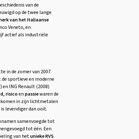
geschiedenis van de
eeuwigd op de twee lange
erk van het Italiaanse
anco Veneto, en
jf actief als industriële
te in de zomer van 2007.
de sportieve en moderne
) en ING Renault (2008)
d, risico
en
passie
waren de
gkomen in zijn lichtmetalen
is levendiger dan ooit.
 merknamen samenvoegde tot
amengevoegd tot één. Een
kkeling van het
unieke RVS