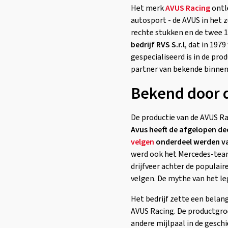
Het merk
AVUS Racing
ontle
autosport - de AVUS in het 
rechte stukken en de twee 
bedrijf RVS S.r.l
, dat in 197
gespecialiseerd is in de pro
partner van bekende binnen
Bekend door 
De productie van de AVUS R
Avus heeft de afgelopen de
velgen
onderdeel werden v
werd ook het Mercedes-team
drijfveer achter de populai
velgen. De mythe van het le
Het bedrijf zette een belan
AVUS Racing. De productgro
andere mijlpaal in de geschi