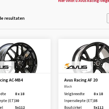
Hier vindt u Avus Racing-velg
e resultaten
acing AC-MB4
Avus Racing AF 20
Black
edte
8 x 18
Velgbreedte
8 x 18
epte (ET)
30
Inpersdiepte (ET)
35
el
5x112
Boutcirkel
5x112