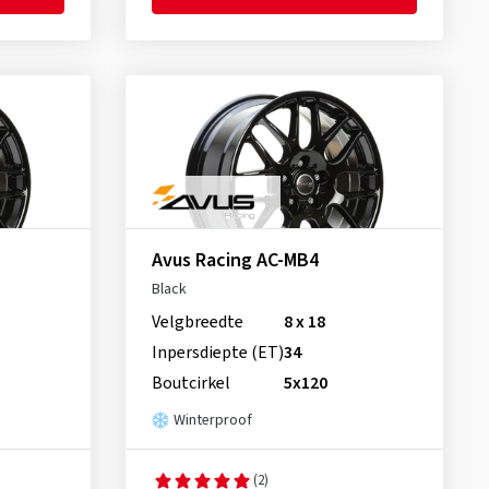
Avus Racing AC-MB4
Black
Velgbreedte
8 x 18
Inpersdiepte (ET)
34
Boutcirkel
5x120
Winterproof
(2)