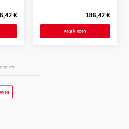
8,42 €
188,42 €
Velg kiezen
gegeven
geven