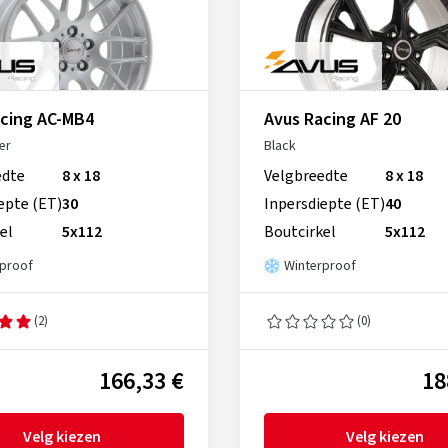
acing AC-MB4
Avus Racing AF 20
er
Black
edte
8 x 18
Velgbreedte
8 x 18
epte (ET)
30
Inpersdiepte (ET)
40
el
5x112
Boutcirkel
5x112
rproof
Winterproof
(2)
(0)
166,33 €
18
Velg kiezen
Velg kiezen