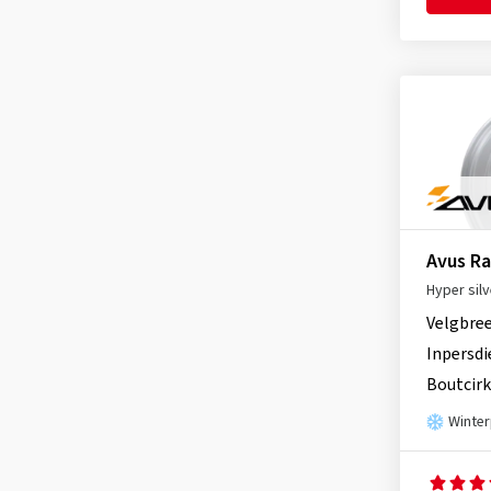
Ronal
(1088)
Schmidt
(2208)
Speedline
(2)
SX-Wheels
(33)
TEC
(643)
Tomason
(270)
Ultra Wheels
(95)
Avus R
V1 Wheels
(95)
Hyper silv
Velgbre
Inpersdi
Boutcirk
Winte