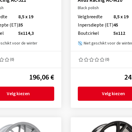
cing AC-521
Avus Racing AC-M10
ish
Black polish
edte
8,5 x 19
Velgbreedte
8,5 x 19
epte (ET)
35
Inpersdiepte (ET)
45
el
5x114,3
Boutcirkel
5x112
eschikt voor de winter
Niet geschikt voor de winte
(0)
(0)
196,06 €
24
Velg kiezen
Velg kiezen