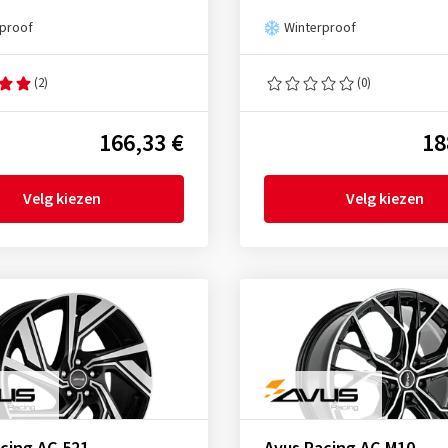
rproof
Winterproof
(2)
(0)
166,33 €
18
Velg kiezen
Velg kiezen