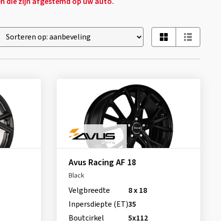
en die zijn afgestemd op uw auto.
Avus Racing AF 18
Black
Velgbreedte
8 x 18
Inpersdiepte (ET)
35
Boutcirkel
5x112