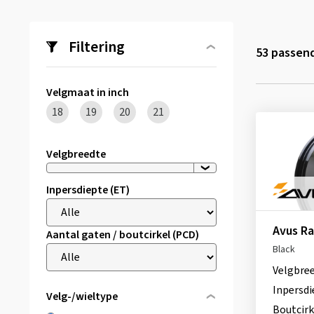
Filtering
53
passend
Velgmaat in inch
18
19
20
21
Velgbreedte
Inpersdiepte (ET)
Avus R
Aantal gaten / boutcirkel (PCD)
Black
Velgbre
Inpersdi
Velg-/wieltype
Boutcirk