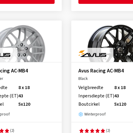
acing AC-MB4
Avus Racing AC-MB4
er
Black
edte
8 x 18
Velgbreedte
8 x 18
epte (ET)
43
Inpersdiepte (ET)
43
el
5x120
Boutcirkel
5x120
rproof
Winterproof
(2)
(2)