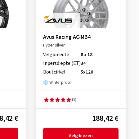
Avus Racing AC-MB4
Hyper silver
Velgbreedte
8 x 18
Inpersdiepte (ET)
34
Boutcirkel
5x120
Winterproof
(2)
8,42 €
188,42 €
Velg kiezen