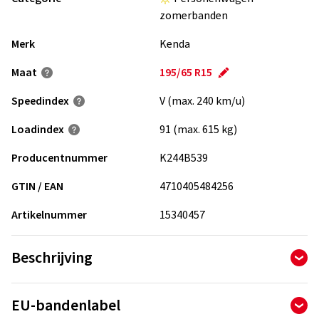
zomerbanden
Merk
Kenda
Maat
195/65 R15
Speedindex
V (max. 240 km/u)
Loadindex
91 (max. 615 kg)
Producentnummer
K244B539
GTIN / EAN
4710405484256
Artikelnummer
15340457
Beschrijving
De KENETICA PRO of ook KR210 is de nieuwe high
EU-bandenlabel
performance band van KENDA voor kleine en middelgrote