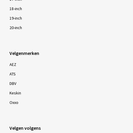
18-inch
19-inch
Meer beoordelingen weergeven
20-inch
Velgenmerken
AEZ
ATS
DBV
Keskin
Oxxo
Velgen volgens