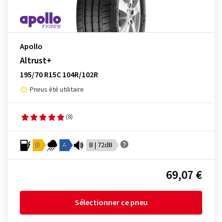
Apollo
Altrust+
195/70 R15C 104R/102R
Pneus été utilitaire
(8)
D
A
B | 72dB
69,07 €
Sélectionner ce pneu