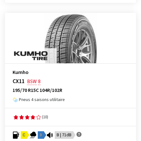
Kumho
CX11
BSW
8
195/70 R15C 104R/102R
Pneus 4 saisons utilitaire
(10)
C
B
B | 71dB