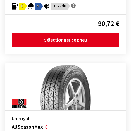
C
A
B | 72dB
90,72 €
Sélectionner ce pneu
Uniroyal
AllSeasonMax
8