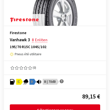
Firestone
Vanhawk 3
8
Enliten
195/70 R15C 104S/102
Pneus été utilitaire
(0)
C
B
B | 70dB
89,15 €