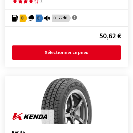
(1)
D
B
B | 72dB
50,62 €
Sélectionner ce pneu
Kenda