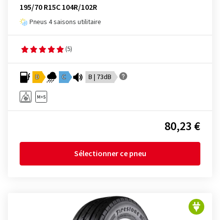
195/70 R15C 104R/102R
Pneus 4 saisons utilitaire
(5)
D
C
B | 73dB
80,23 €
Sélectionner ce pneu