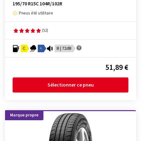
195/70 R15C 104R/102R
Pneus été utilitaire
(52)
C
A
B | 72dB
51,89 €
Sélectionner ce pneu
Marque propre