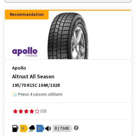
Recommandation
Apollo
Altrust All Season
195/70 R15C 104R/102R
Pneus 4 saisons utilitaire
(22)
D
B
B | 73dB