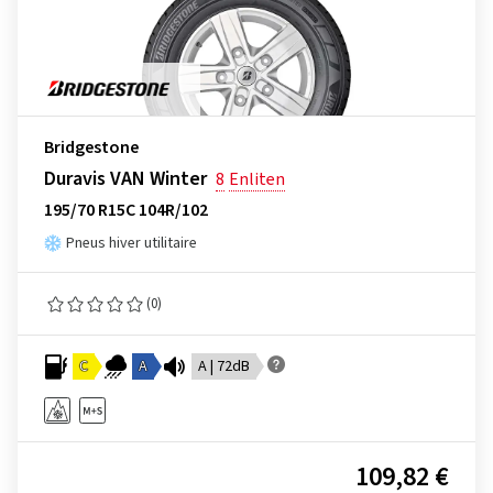
Bridgestone
Duravis VAN Winter
8
Enliten
195/70 R15C 104R/102
Pneus hiver utilitaire
(0)
C
A
A | 72dB
109,82 €