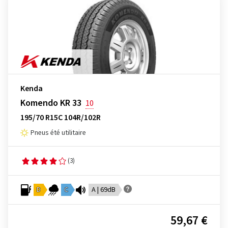
Kenda
Komendo KR 33
10
195/70 R15C 104R/102R
Pneus été utilitaire
(3)
D
C
A | 69dB
59,67 €