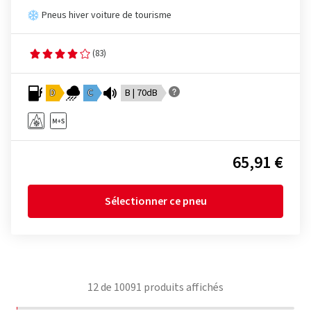
Pneus hiver voiture de tourisme
(83)
D
C
B | 70dB
65,91 €
Sélectionner ce pneu
12
de
10091
produits affichés