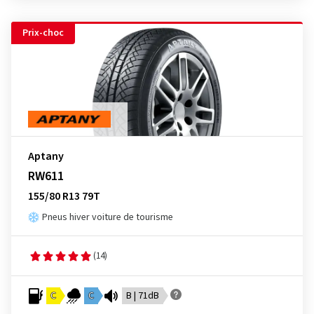
Prix-choc
Aptany
RW611
155/80 R13 79T
Pneus hiver voiture de tourisme
(14)
C
C
B | 71dB