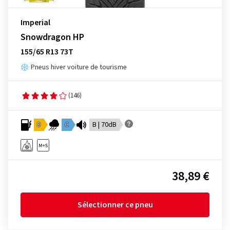
Imperial
Snowdragon HP
155/65 R13 73T
Pneus hiver voiture de tourisme
(146)
D
C
B | 70dB
38,89 €
Sélectionner ce pneu