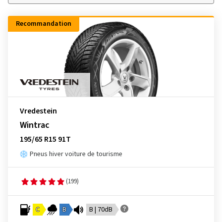
Recommandation
Vredestein
Wintrac
195/65 R15 91T
Pneus hiver voiture de tourisme
(199)
C
B
B | 70dB