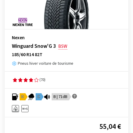
Nexen
Winguard Snow'G 3
BSW
185/60 R14 82T
Pneus hiver voiture de tourisme
(70)
D
C
B | 71dB
55,04 €