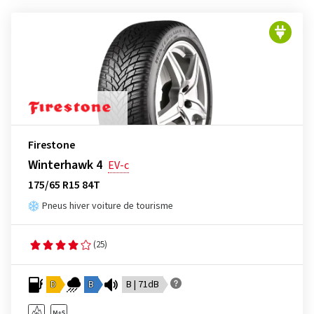
Firestone
Winterhawk 4
EV-c
175/65 R15 84T
Pneus hiver voiture de tourisme
(25)
D
B
B | 71dB