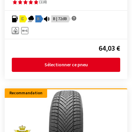
(118)
C
B
B | 72dB
64,03 €
Sélectionner ce pneu
Recommandation