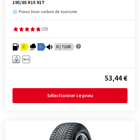
195/65 R15 91T
Pneus hiver voiture de tourisme
(22)
C
B
B | 72dB
53,44 €
Sélectionner ce pneu