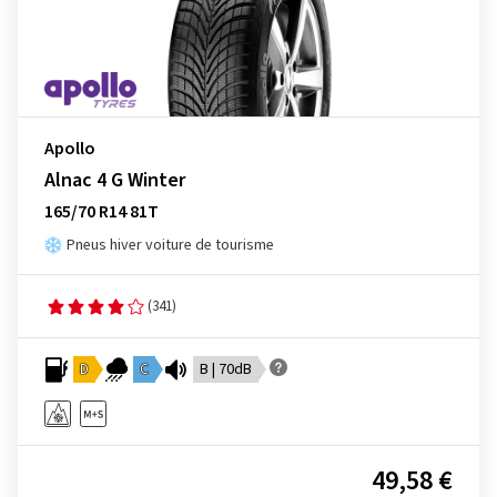
Apollo
Alnac 4 G Winter
165/70 R14 81T
Pneus hiver voiture de tourisme
(341)
D
C
B | 70dB
49,58 €