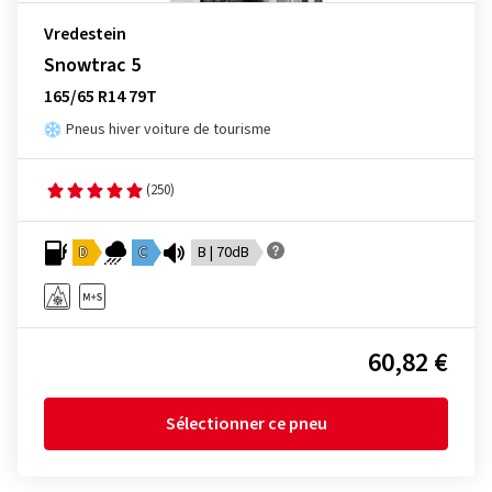
Vredestein
Snowtrac 5
165/65 R14 79T
Pneus hiver voiture de tourisme
(250)
D
C
B | 70dB
60,82 €
Sélectionner ce pneu