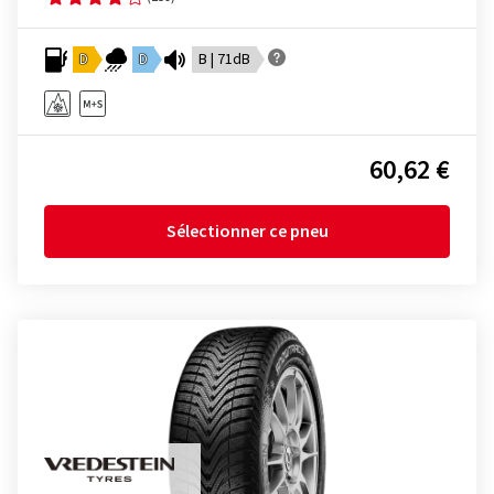
D
D
B | 71dB
60,62 €
Sélectionner ce pneu