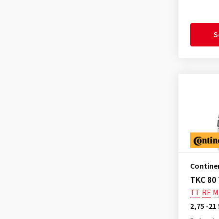
S
Contine
TKC 80 
TT
RF
M
2,75 -21