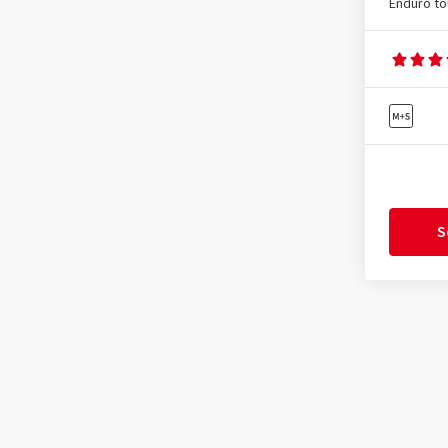
Enduro to
S