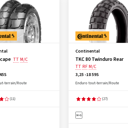
ntal
Continental
scape
TKC 80 Twinduro Rear
TT
M/C
TT
RF
M/C
 45S
3,25 -18 59S
ut-terrain/Route
Enduro tout-terrain/Route
(11)
(27)