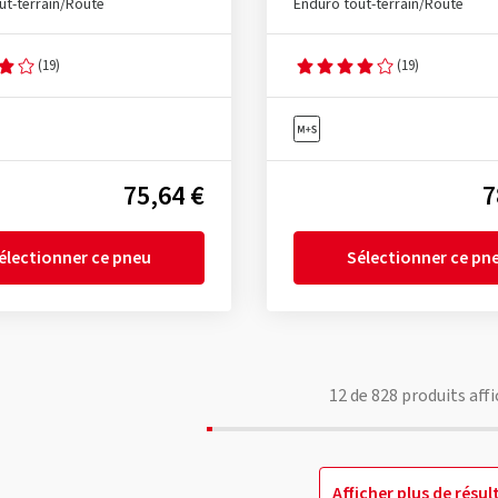
ut-terrain/Route
Enduro tout-terrain/Route
(19)
(19)
75,64 €
7
électionner ce pneu
Sélectionner ce pn
12
de
828
produits affi
Afficher plus de résul