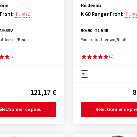
tone
Heidenau
Front
K 60 Ranger Front
TL
M/C
TL
M
19 59V
90/90 -21 54R
ut-terrain/Route
Enduro tout-terrain/Route
(7)
(5)
121,17 €
8
électionner ce pneu
Sélectionner ce pn