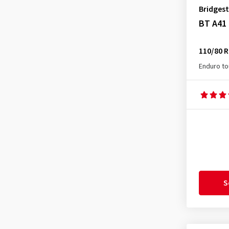
Bridges
Mitas
(158)
BT A41 
Pirelli
(106)
Shinko
(26)
110/80 R
VEE-Rubber
(1)
Enduro to
S