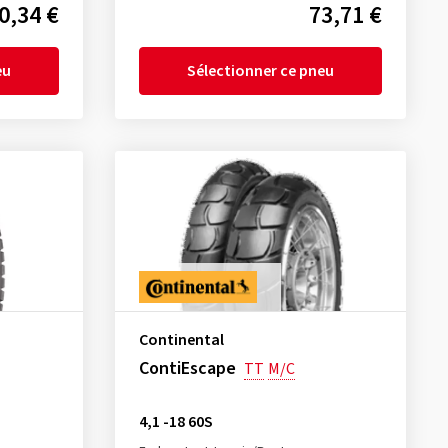
0,34 €
73,71 €
eu
Sélectionner ce pneu
Continental
ContiEscape
TT
M/C
4,1 -18 60S