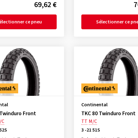
69,62 €
7
électionner ce pneu
Sélectionner ce pn
ntal
Continental
Twinduro Front
TKC 80 Twinduro Front
/C
TT
M/C
 52S
3 -21 51S