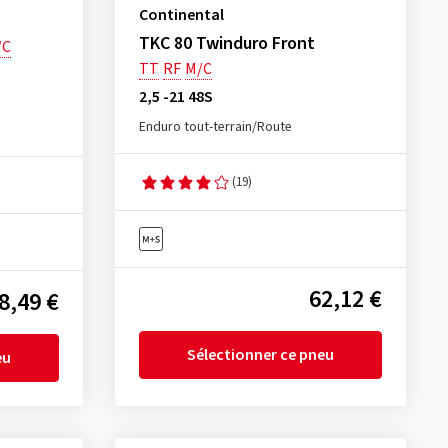
Continental
TKC 80 Twinduro Front
/C
TT
RF
M/C
2,5 -21 48S
Enduro tout-terrain/Route
(19)
62,12 €
8,49 €
Sélectionner ce pneu
eu