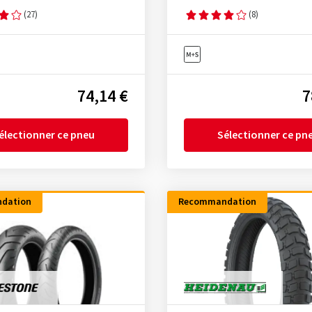
(27)
(8)
74,14 €
7
électionner ce pneu
Sélectionner ce pn
dation
Recommandation