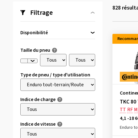
828
résult
Filtrage
Disponibilité
Recomman
Directement disponible
(281)
Taille du pneu
Type de pneu / type d'utilisation
Contine
Indice de charge
TKC 80 
TT
RF
M
4,1 -18 
Indice de vitesse
Enduro to