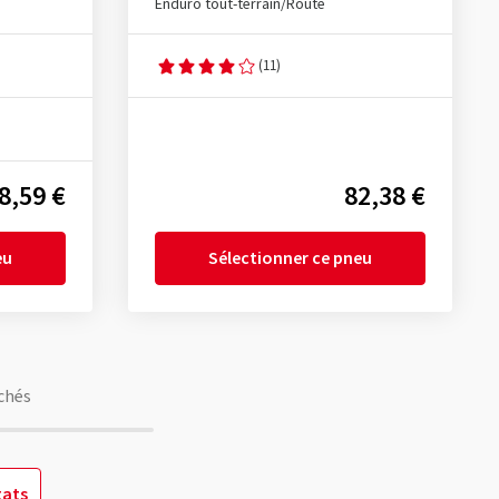
Enduro tout-terrain/Route
(11)
8,59 €
82,38 €
eu
Sélectionner ce pneu
chés
tats