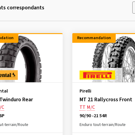
ats correspondants
dation
Recommandation
ntal
Pirelli
Twinduro Rear
MT 21 Rallycross Front
/C
TT
M/C
66P
90/90 -21 54R
ut-terrain/Route
Enduro tout-terrain/Route