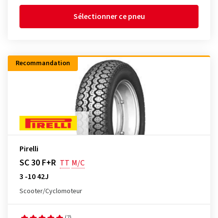
Sélectionner ce pneu
Recommandation
Pirelli
SC 30 F+R
TT
M/C
3 -10 42J
Scooter/Cyclomoteur
(7)