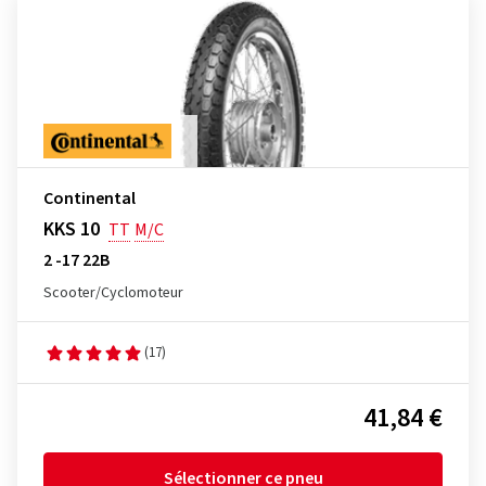
Continental
KKS 10
TT
M/C
2 -17 22B
Scooter/Cyclomoteur
(17)
41,84 €
Sélectionner ce pneu