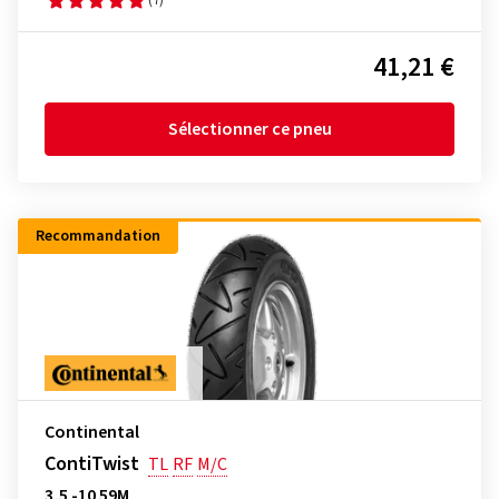
41,21 €
Sélectionner ce pneu
Recommandation
Continental
ContiTwist
TL
RF
M/C
3,5 -10 59M