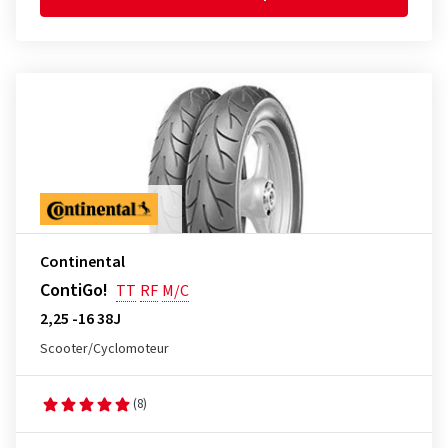
Continental
ContiGo!
TT
RF
M/C
2,25 -16 38J
Scooter/Cyclomoteur
(8)