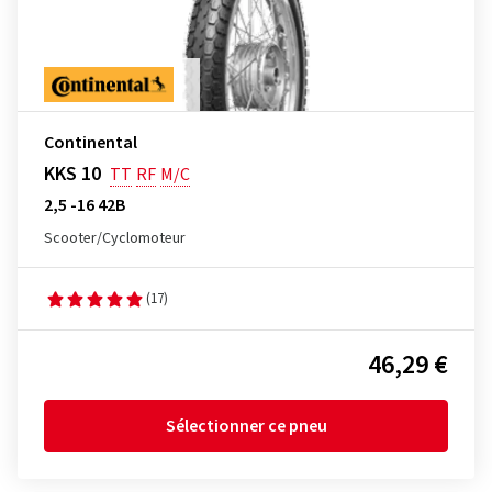
Continental
KKS 10
TT
RF
M/C
2,5 -16 42B
Scooter/Cyclomoteur
(17)
46,29 €
Sélectionner ce pneu