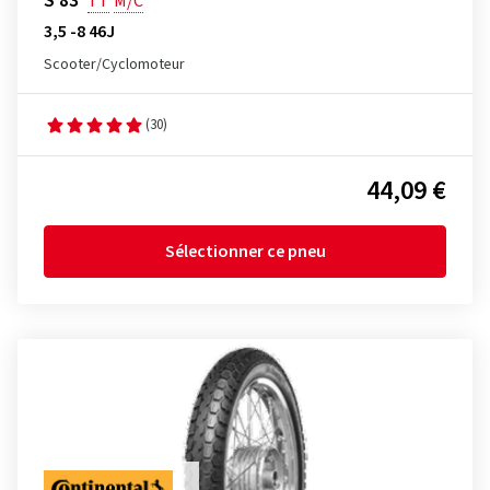
S 83
TT
M/C
3,5 -8 46J
Scooter/Cyclomoteur
(30)
44,09 €
Sélectionner ce pneu