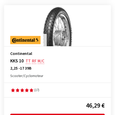
Continental
KKS 10
TT
RF
M/C
2,25 -17 39B
Scooter/Cyclomoteur
(17)
46,29 €