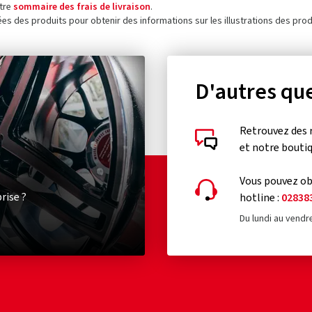
otre
sommaire des frais de livraison
.
ées des produits pour obtenir des informations sur les illustrations des prod
D'autres que
Retrouvez des 
et notre bouti
Vous pouvez obt
rise ?
hotline :
02838
Du lundi au vendr