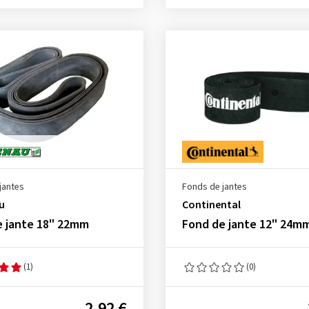
jantes
Fonds de jantes
u
Continental
e jante 18" 22mm
Fond de jante 12" 24m
(1)
(0)
2,92 €