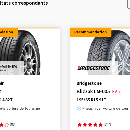
ltats correspondants
dation
Recommandation
ein
Bridgestone
2
Blizzak LM-005
EV-c
14 82T
195/65 R15 91T
été voiture de tourisme
Pneus hiver voiture de tour
(83)
(344)