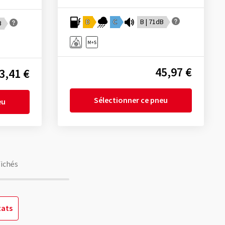
D
C
B | 71dB
B
45,97 €
3,41 €
Sélectionner ce pneu
eu
fichés
tats