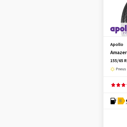
Dunlop
(524)
Duraturn
(6)
Dynamo
(11)
EP Tyres
(1)
Event Tyre
(31)
Apollo
Amazer
Evergreen
(11)
155/65 R
Falken
(630)
Pneus 
Firemax
(110)
Firestone
(278)
Fortuna
(103)
Fortune
(6)
D
Fulda
(231)
Gislaved
(1)
GiTi
(4)