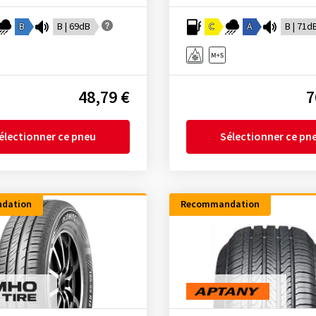
B
B | 69dB
C
A
B | 71d
48,79 €
7
électionner ce pneu
Sélectionner ce pn
dation
Recommandation