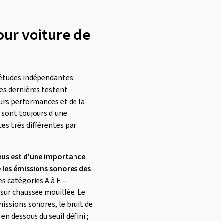
our voiture de
s études indépendantes
es dernières testent
eurs performances et de la
s sont toujours d'une
es très différentes par
neus est d'une importance
e les émissions sonores des
es catégories A à E –
 sur chaussée mouillée. Le
missions sonores, le bruit de
en dessous du seuil défini ;