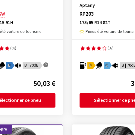
Aptany
RP203
SW
15 91H
175/65 R14 82T
été voiture de tourisme
Pneus été voiture de touri
(68)
(32)
B
B | 70dB
D
C
B | 70d
50,03 €
3
électionner ce pneu
Sélectionner ce pn
opre