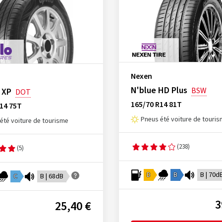
Nexen
N'blue HD Plus
BSW
 XP
DOT
165/70 R14 81T
14 75T
Pneus été voiture de touri
été voiture de tourisme
(238)
(5)
D
B
B | 70d
C
B | 68dB
3
25,40 €