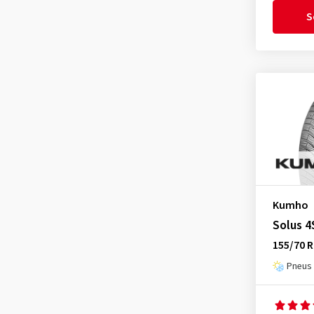
S
Goodride
(226)
Goodtrip
(11)
Goodyear
(1076)
Grenlander
(23)
Gripmax
(61)
GT Radial
(13)
Hankook
(1365)
Headway
(6)
Hifly
(264)
Kumho
Imperial
(440)
Solus 4
Infinity
(7)
155/70 R
Kenda
(150)
Pneus 
Kinforest
(1)
Kingboss
(9)