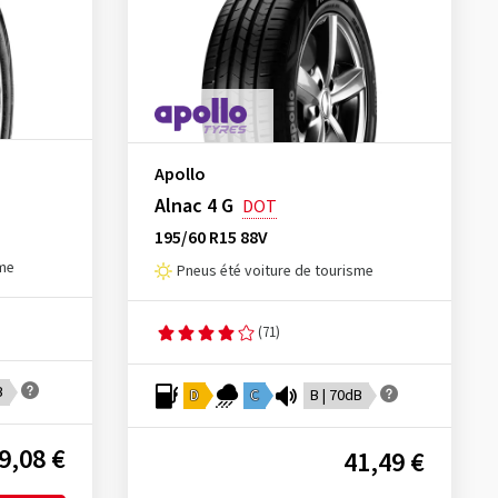
Apollo
Alnac 4 G
DOT
195/60 R15 88V
sme
Pneus été voiture de tourisme
(71)
B
D
C
B | 70dB
9,08 €
41,49 €