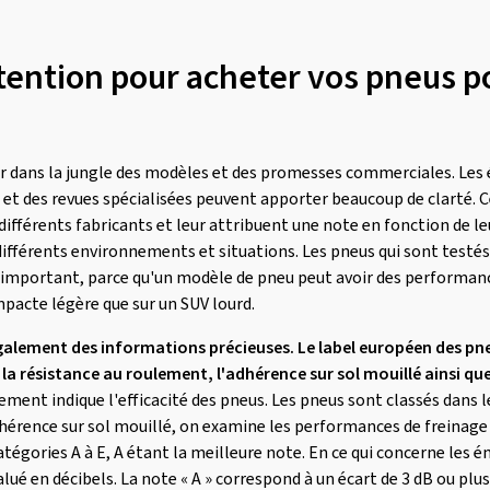
ttention pour acheter vos pneus p
ouver dans la jungle des modèles et des promesses commerciales. Le
 et des revues spécialisées peuvent apporter beaucoup de clarté. C
ifférents fabricants et leur attribuent une note en fonction de l
 différents environnements et situations. Les pneus qui sont testé
st important, parce qu'un modèle de pneu peut avoir des performanc
pacte légère que sur un SUV lourd.
également des informations précieuses. Le label européen des p
e la résistance au roulement, l'adhérence sur sol mouillé ainsi qu
ement indique l'efficacité des pneus. Les pneus sont classés dans l
adhérence sur sol mouillé, on examine les performances de freinage
tégories A à E, A étant la meilleure note. En ce qui concerne les é
ué en décibels. La note « A » correspond à un écart de 3 dB ou plus 