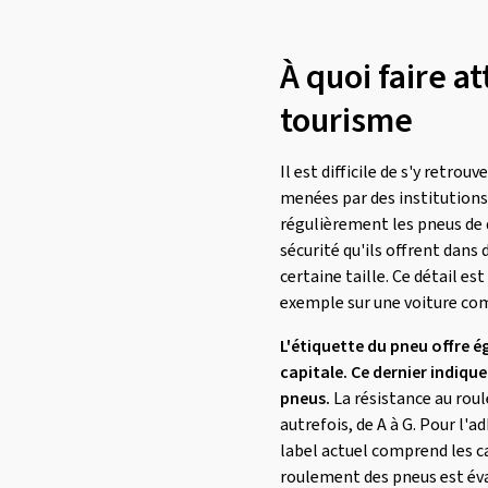
Maxxis
(456)
Mazzini
(2)
À quoi faire a
MICHELIN
(1699)
tourisme
Minerva
(254)
Minnell
(1)
Il est difficile de s'y retr
menées par des institutions
Mirage
(36)
régulièrement les pneus de d
Momo
(126)
sécurité qu'ils offrent dans
Nankang
(395)
certaine taille. Ce détail e
exemple sur une voiture com
Nexen
(1217)
Nokian Tyres
(370)
L'étiquette du pneu offre 
capitale. Ce dernier indiqu
Nordexx
(43)
pneus.
La résistance au roul
Optimo
(137)
autrefois, de A à G. Pour l'
Ovation
(253)
label actuel comprend les ca
roulement des pneus est éval
Petlas
(125)