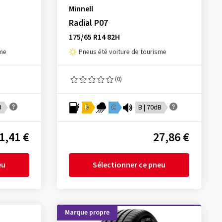
Minnell
Radial P07
175/65 R14 82H
sme
Pneus été voiture de tourisme
(0)
B
D
C
B | 70dB
1,41 €
27,86 €
eu
Sélectionner ce pneu
Marque propre