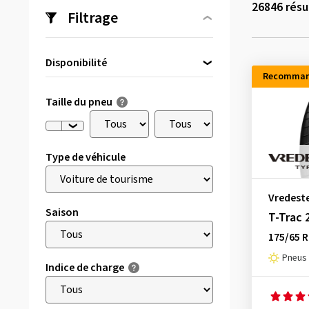
26846
résu
Filtrage
Disponibilité
Recomman
Directement disponible
(1657)
Taille du pneu
Type de véhicule
Vredest
Saison
T-Trac 
175/65 R
Pneus 
Indice de charge