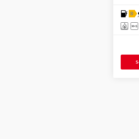
Kingstar
(2)
D
KLEBER
(105)
Kormoran
(103)
Kumho
(964)
Kustone
(1)
Landsail
(128)
S
Lassa
(21)
Laufenn
(424)
Leao
(115)
Linglong
(312)
Marshal
(1)
Mastersteel
(82)
Matador
(269)
Maxtrek
(62)