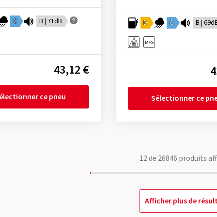
C
B | 71dB
D
C
B | 69d
43,12 €
4
électionner ce pneu
Sélectionner ce pn
12
de
26846
produits af
Afficher plus de résul