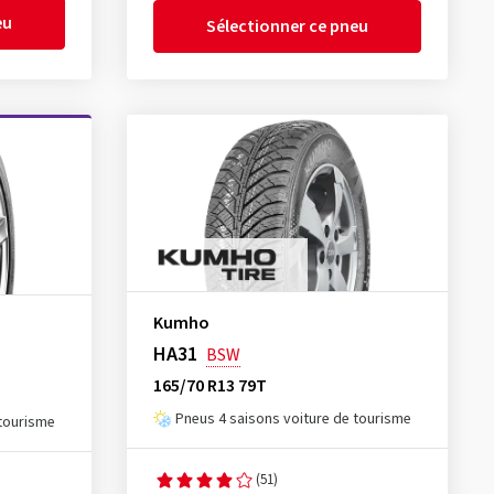
eu
Sélectionner ce pneu
Kumho
HA31
BSW
165/70 R13 79T
Pneus 4 saisons voiture de tourisme
 tourisme
(51)