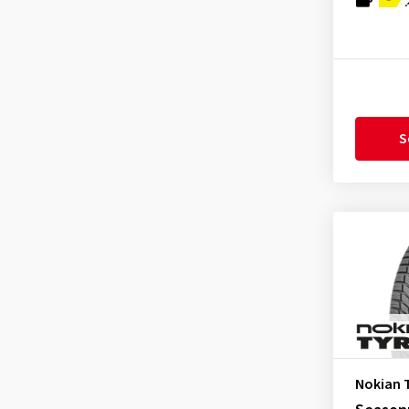
Lassa
(1)
Laufenn
(2)
Leao
(3)
Linglong
(2)
Mastersteel
(3)
S
Matador
(2)
Maxtrek
(2)
Maxxis
(6)
MICHELIN
(19)
Minerva
(1)
Mirage
(2)
Nankang
(1)
Nexen
(11)
Nokian 
Nokian Tyres
(6)