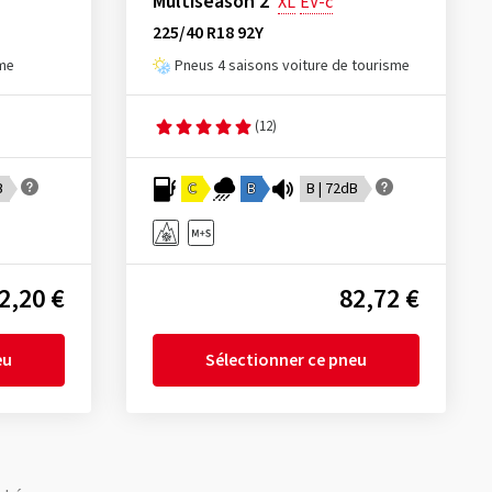
Multiseason 2
XL
EV-c
225/40 R18 92Y
sme
Pneus 4 saisons voiture de tourisme
(12)
B
C
B
B | 72dB
2,20 €
82,72 €
eu
Sélectionner ce pneu