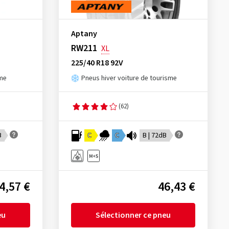
Aptany
RW211
XL
225/40 R18 92V
sme
Pneus hiver voiture de tourisme
(62)
B
C
C
B | 72dB
4,57 €
46,43 €
eu
Sélectionner ce pneu