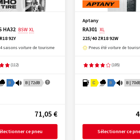
Aptany
S HA32
RA301
BSW
XL
XL
R18 92Y
225/40 ZR18 92W
4 saisons voiture de tourisme
Pneus été voiture de touri
(112)
(105)
B
B | 72dB
C
B
B | 70d
71,05 €
4
électionner ce pneu
Sélectionner ce pn