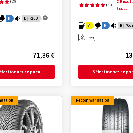
2 Résul
(69)
(21)
tests
B
B | 72dB
C
B
B | 70d
71,36 €
13
électionner ce pneu
Sélectionner ce pn
dation
Recommandation