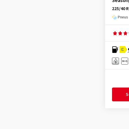
Season
Nordexx
(1)
225/40 R
Optimo
(3)
Pneus 
Ovation
(1)
Petlas
(2)
Pirelli
(21)
C
Riken
(2)
Roadhog
(2)
Rotalla
(3)
Royal Black
(1)
Sailun
(4)
S
Sava
(2)
Semperit
(3)
Sumitomo
(1)
Superia Tires
(2)