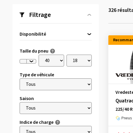
326
résult
Filtrage
Disponibilité
Recomman
Directement disponible
(36)
Taille du pneu
Type de véhicule
Vredest
Saison
Quatra
225/40 R
Pneus 
Indice de charge