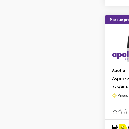
Fulda
(4)
Goodride
(1)
Marque pr
Goodyear
(19)
Grenlander
(1)
Gripmax
(2)
GT Radial
(1)
Hankook
(14)
Hifly
(4)
Apollo
Aspire 
Imperial
(2)
225/40 R
Kenda
(3)
Pneus 
KLEBER
(1)
Kormoran
(1)
Kumho
(10)
Landsail
(1)
C