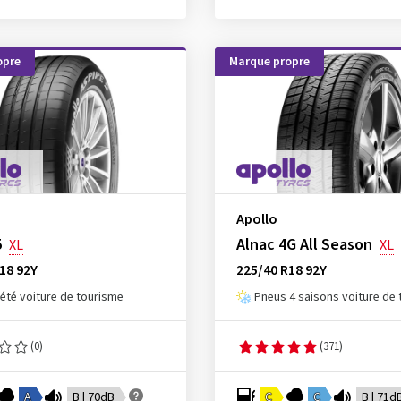
opre
Marque propre
Apollo
5
Alnac 4G All Season
XL
XL
18 92Y
225/40 R18 92Y
été voiture de tourisme
Pneus 4 saisons voiture de
(0)
(371)
A
B | 70dB
C
C
B | 71d