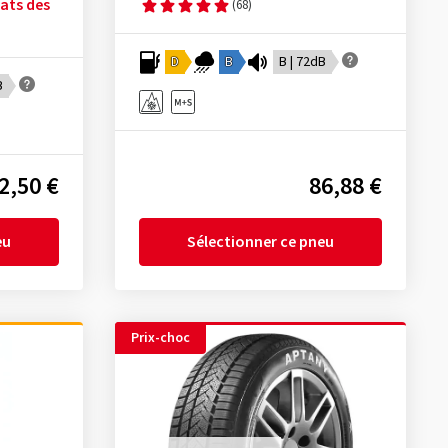
tats des
(68)
D
B
B | 72dB
B
2,50 €
86,88 €
eu
Sélectionner ce pneu
Prix-choc