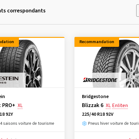
ats correspondants
dation
Recommandation
ein
Bridgestone
c PRO+
Blizzak 6
XL
XL
Enliten
18 92Y
225/40 R18 92V
4 saisons voiture de tourisme
Pneus hiver voiture de tour