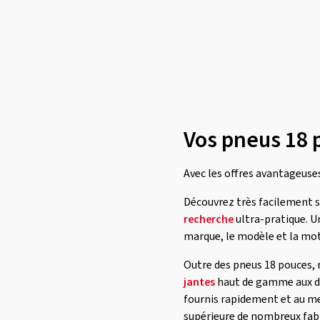
Syron
(1)
Tomket
(1)
Torque
(1)
Toyo
(11)
Tracmax
(1)
Triangle
(1)
Vos pneus 18 
Tristar
(1)
Uniroyal
(4)
Avec les offres avantageuses
Viking
(1)
Découvrez très facilement si
Vredestein
(13)
recherche
ultra-pratique. U
marque, le modèle et la moto
Yokohama
(8)
Outre des pneus 18 pouces, 
jantes
haut de gamme aux di
fournis rapidement et au mei
supérieure de nombreux fabr