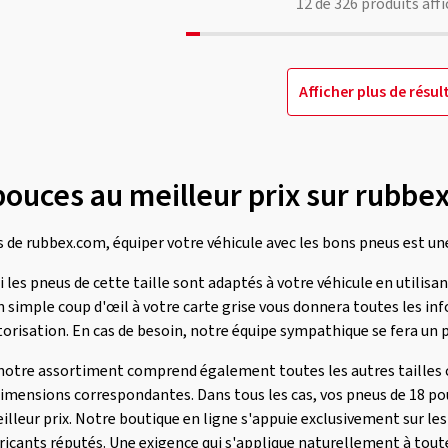
12
de
326
produits affi
Afficher plus de résul
pouces au meilleur prix sur rubbe
 de rubbex.com, équiper votre véhicule avec les bons pneus est une 
 les pneus de cette taille sont adaptés à votre véhicule en utilisa
n simple coup d'œil à votre carte grise vous donnera toutes les i
risation. En cas de besoin, notre équipe sympathique se fera un pl
notre assortiment comprend également toutes les autres tailles c
mensions correspondantes. Dans tous les cas, vos pneus de 18 po
lleur prix. Notre boutique en ligne s'appuie exclusivement sur les
icants réputés. Une exigence qui s'applique naturellement à toutes