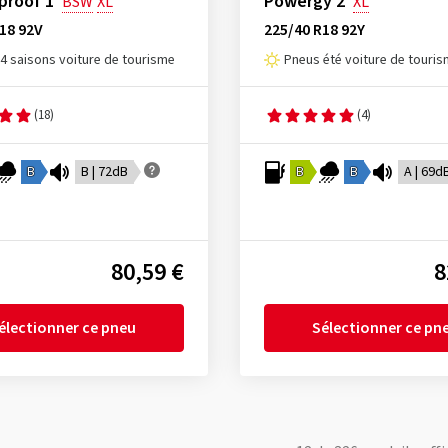
proof 1
Powergy 2
BSW
XL
XL
18 92V
225/40 R18 92Y
4 saisons voiture de tourisme
Pneus été voiture de touri
(18)
(4)
B
B | 72dB
B
B
A | 69d
80,59 €
8
électionner ce pneu
Sélectionner ce pn