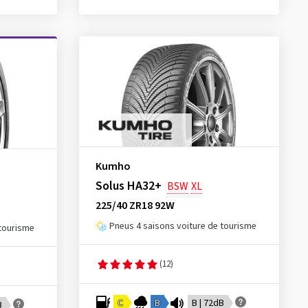
Kumho
Solus HA32+
BSW
XL
225/40 ZR18 92W
Pneus 4 saisons voiture de tourisme
 tourisme
(12)
C
B
B | 72dB
B