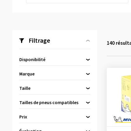
Filtrage
140
résult
Disponibilité
Directement disponible
(140)
Marque
Continental
(28)
Taille
Heidenau
(41)
Kabat
(1)
Tailles de pneus compatibles
Metzeler
(18)
4 pouces
(1)
Prix
MICHELIN
(33)
5 pouces
(1)
2.25-22
(1)
Pirelli
(19)