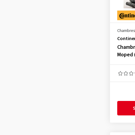
130/70-13
(1)
130/80-13
(1)
150/80-15
(3)
Chambres 
150/90-15
(5)
Contine
160/70-16
(3)
Chambre
Moped 
160/80-16
(3)
170/55-17
(2)
170/60-17
(3)
180/55-18
(1)
100/100-17
(1)
100/100-18
(4)
S
100/100-90
(1)
2.00-22
(1)
2.25-17
(1)