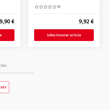
(0)
9,90 €
9,92 €
le
Sélectionner article
chés
tats