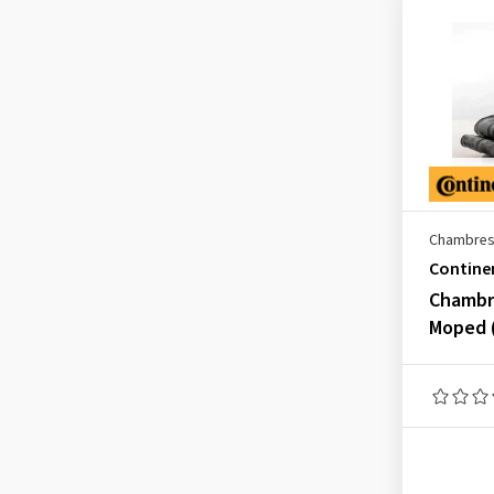
2.25-18
(2)
2.25-19
(1)
2.50-22-22
(1)
2.50-9
(1)
2.50-10
(2)
2.50-12
(1)
2.50-16
(1)
Chambres 
Contine
2.50-17
(2)
Chambre
2.50-18
(3)
Moped 
2.50-19
(3)
2.50-21
(3)
2.75-9
(2)
2.75-10
(2)
2.75-16
(1)