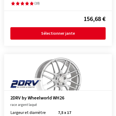
(10)
156,68 €
Sélectionner jante
2DRV by Wheelworld WH26
race argent laqué
Largeur et diamètre
7,5 x 17