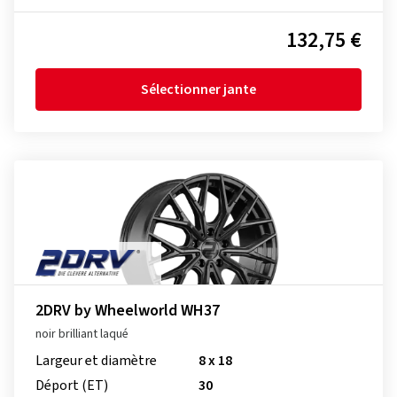
132,75 €
Sélectionner jante
2DRV by Wheelworld WH37
noir brilliant laqué
Largeur et diamètre
8 x 18
Déport (ET)
30