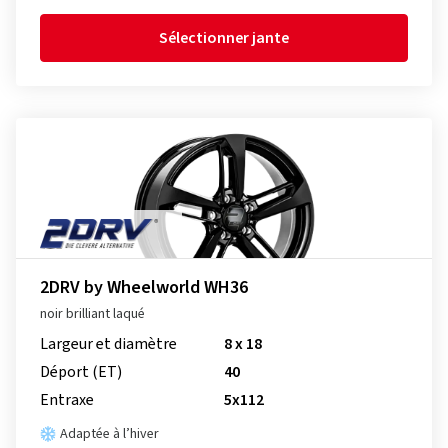
Sélectionner jante
2DRV by Wheelworld WH36
noir brilliant laqué
Largeur et diamètre
8 x 18
Déport (ET)
40
Entraxe
5x112
Adaptée à l’hiver