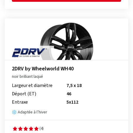
2DRV by Wheelworld WH40
noir brilliant laqué
Largeur et diamètre
7,5 x 18
Déport (ET)
46
Entraxe
5x112
Adaptée à l’hiver
(4)