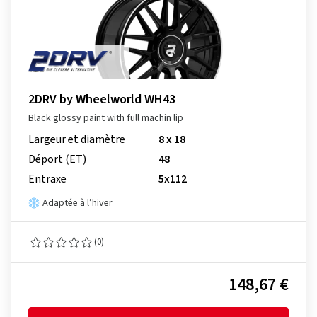
2DRV by Wheelworld WH43
Black glossy paint with full machin lip
Largeur et diamètre
8 x 18
Déport (ET)
48
Entraxe
5x112
Adaptée à l’hiver
(0)
148,67 €