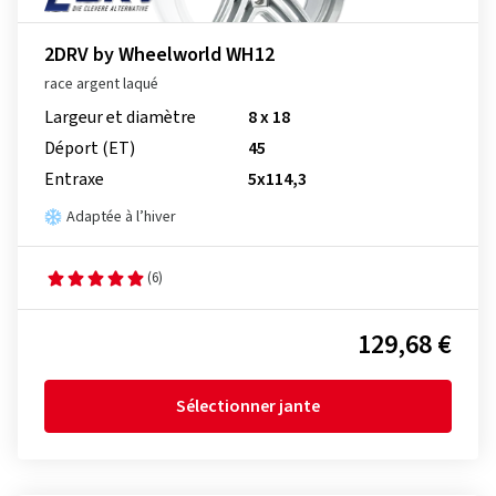
2DRV by Wheelworld WH12
race argent laqué
Largeur et diamètre
8 x 18
Déport (ET)
45
Entraxe
5x114,3
Adaptée à l’hiver
(6)
129,68 €
Sélectionner jante