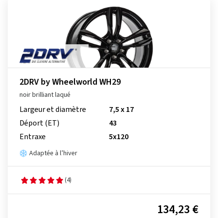
2DRV by Wheelworld WH29
noir brilliant laqué
Largeur et diamètre
7,5 x 17
Déport (ET)
43
Entraxe
5x120
Adaptée à l’hiver
(4)
134,23 €