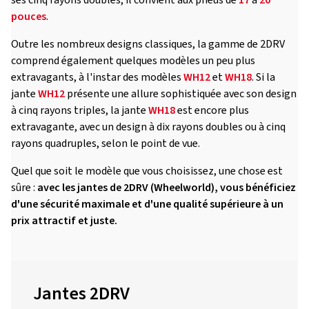
ses cinq rayons doubles, il convient aux pneus de
17
à
20
pouces
.
Outre les nombreux designs classiques, la gamme de 2DRV
comprend également quelques modèles un peu plus
extravagants, à l'instar des modèles
WH12
et
WH18
. Si la
jante
WH12
présente une allure sophistiquée avec son design
à cinq rayons triples, la jante
WH18
est encore plus
extravagante, avec un design à dix rayons doubles ou à cinq
rayons quadruples, selon le point de vue.
Quel que soit le modèle que vous choisissez, une chose est
sûre :
avec les jantes de 2DRV (Wheelworld), vous bénéficiez
d'une sécurité maximale et d'une qualité supérieure à un
prix attractif et juste.
Jantes 2DRV