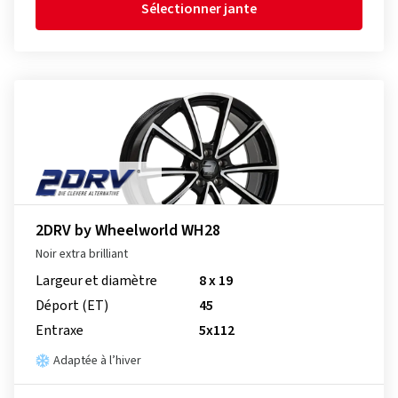
Sélectionner jante
2DRV by Wheelworld WH28
Noir extra brilliant
Largeur et diamètre
8 x 19
Déport (ET)
45
Entraxe
5x112
Adaptée à l’hiver