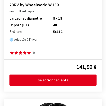
2DRV by Wheelworld WH39
noir brilliant laqué
Largeur et diamètre
8 x 18
Déport (ET)
48
Entraxe
5x112
Adaptée à l’hiver
(9)
141,99 €
Sélectionner jante