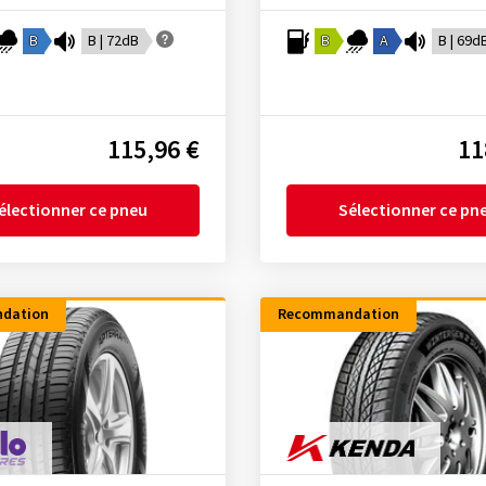
B
B | 72dB
B
A
B | 69d
115,96 €
11
électionner ce pneu
Sélectionner ce pn
dation
Recommandation