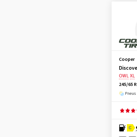
Dunlop
(212)
Duraturn
(1)
Event Tyre
(6)
Evergreen
(1)
Falken
(323)
Firemax
(9)
Cooper
Firestone
(79)
Discove
Fortuna
(22)
OWL
XL
Fulda
(33)
245/65 
General
(248)
Pneus 
Goodride
(58)
Goodyear
(578)
Grenlander
(1)
Gripmax
(90)
C