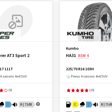
Kumho
rer AT3 Sport 2
HA31
BSW
4
R17 111T
225/70 R16 103H
4 saisons 4x4/SUV
Pneus 4 saisons 4x4/SUV
(9)
(19)
C
B | 72dB
C
C
B | 71d