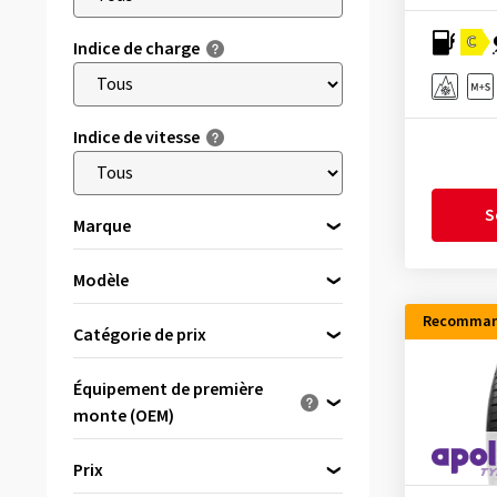
C
Indice de charge
Indice de vitesse
S
Marque
Modèle
Veuillez d’abord choisir une marque
Accelera
(6)
Recomman
Catégorie de prix
Antares
(1)
Pneus premium
(3312)
Équipement de première
APlus
(38)
Pneus de marque
(2956)
monte (OEM)
Apollo
(14)
Pneus budget
(2071)
Optimisé pour ...
Aptany
(6)
Prix