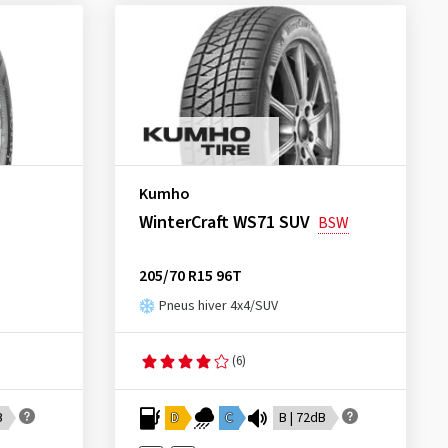
Kumho
WinterCraft WS71 SUV
BSW
205/70 R15 96T
Pneus hiver 4x4/SUV
(6)
B
D
C
B | 72dB