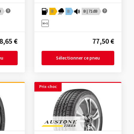
B
D
D
B | 71dB
8,65 €
77,50 €
eu
Sélectionner ce pneu
Prix-choc