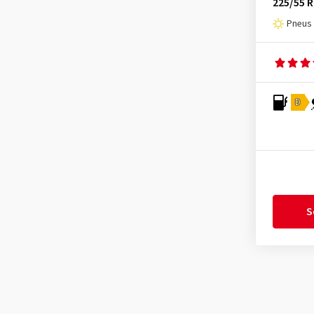
Matador
(41)
225/55 R
Maxtrek
(10)
Pneus 
Maxxis
(188)
MICHELIN
(461)
Minerva
(41)
D
Nankang
(102)
Nexen
(273)
Nokian Tyres
(193)
Nordexx
(9)
Optimo
(27)
S
Ovation
(24)
Petlas
(45)
Pirelli
(935)
Radar
(136)