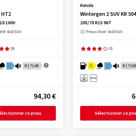
Kenda
a HT2
Wintergen 2 SUV KR 50
18 100V
205/70 R15 96T
été 4x4/SUV
Pneus hiver 4x4/SUV
(8)
(3)
C
B | 71dB
C
C
B | 72d
94,30 €
6
électionner ce pneu
Sélectionner ce pn