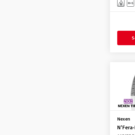
GT Radial
(5)
Hankook
(649)
Hifly
(43)
Imperial
(105)
S
Infinity
(1)
Kenda
(41)
KLEBER
(3)
Kormoran
(42)
Kumho
(422)
Landsail
(38)
Lassa
(8)
Laufenn
(40)
Leao
(24)
Nexen
Linglong
(73)
N'Fera