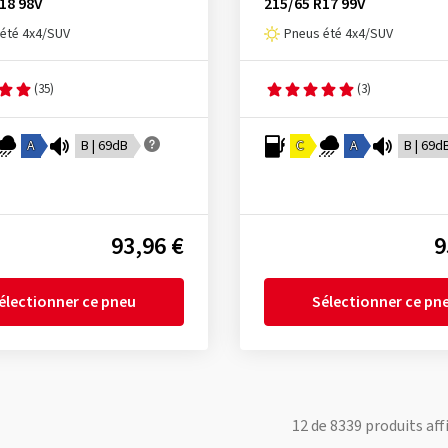
18 98V
215/65 R17 99V
été 4x4/SUV
Pneus été 4x4/SUV
(35)
(3)
A
B | 69dB
C
A
B | 69d
93,96 €
9
électionner ce pneu
Sélectionner ce pn
12
de
8339
produits aff