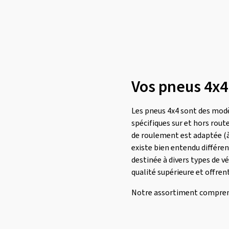
Riken
(8)
Roadstone
(3)
RoadX
(8)
Rotalla
(4)
Sailun
(70)
Vos pneus 4x4
Sava
(20)
Semperit
(5)
Les pneus 4x4 sont des modè
Starmaxx
(3)
spécifiques sur et hors rout
Sunny
(2)
de roulement est adaptée (à 
existe bien entendu différe
Superia Tires
(35)
destinée à divers types de v
Syron
(3)
qualité supérieure et offren
Taurus
(3)
Notre assortiment compre
Tomason
(3)
Tomket
(7)