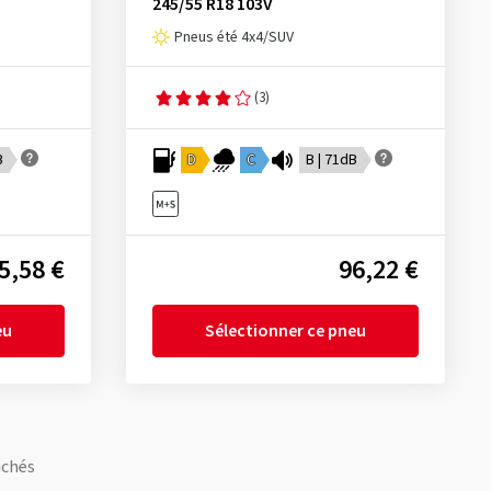
245/55 R18 103V
Pneus été 4x4/SUV
(3)
B
D
C
B | 71dB
5,58 €
96,22 €
eu
Sélectionner ce pneu
ichés