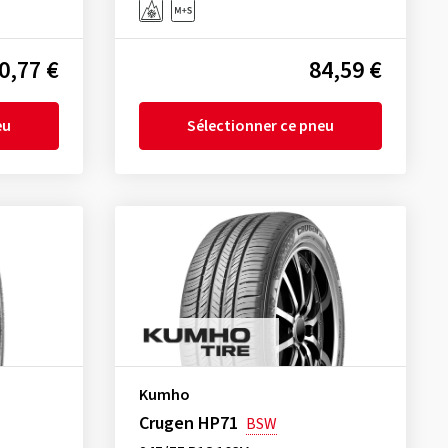
0,77 €
84,59 €
eu
Sélectionner ce pneu
Kumho
Crugen HP71
BSW