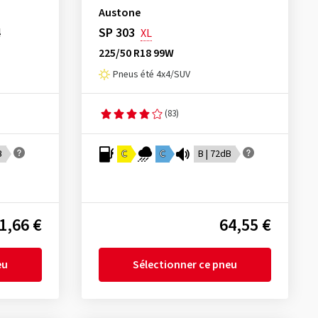
Austone
4
SP 303
XL
225/50 R18 99W
Pneus été 4x4/SUV
(83)
B
C
C
B | 72dB
1,66 €
64,55 €
eu
Sélectionner ce pneu