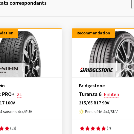
tats correspondants
dation
Recommandation
ein
Bridgestone
c PRO+
Turanza 6
XL
Enliten
17 100V
215/65 R17 99V
4 saisons 4x4/SUV
Pneus été 4x4/SUV
(53)
(7)