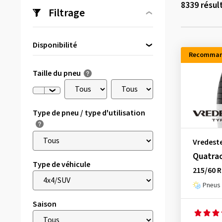
8339
résul
Filtrage
Disponibilité
Recomman
Directement disponible
(303)
Taille du pneu
Type de pneu / type d'utilisation
Vredest
Quatra
Type de véhicule
215/60 R
Pneus 
Saison