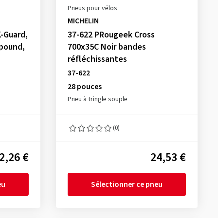
Pneus pour vélos
MICHELIN
-Guard,
37-622 PRougeek Cross
mpound,
700x35C Noir bandes
réfléchissantes
37-622
28 pouces
Pneu à tringle souple
(0)
2,26 €
24,53 €
eu
Sélectionner ce pneu