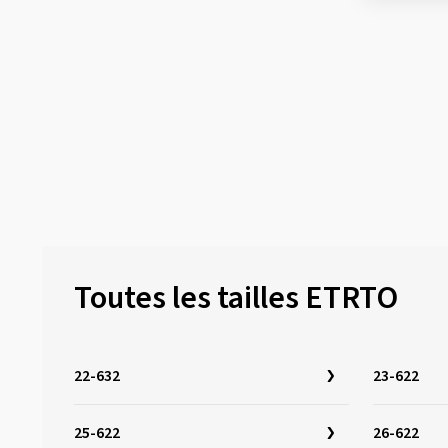
44-484
(1)
44-507
(1)
44-584
(1)
44-622
(2)
45-584
(1)
45-622
(22)
47-203
(2)
47-288
(1)
47-305
(4)
Toutes les tailles ETRTO
47-406
(13)
47-507
(18)
47-559
(29)
22-632
23-622
47-584
(6)
47-622
(34)
25-622
26-622