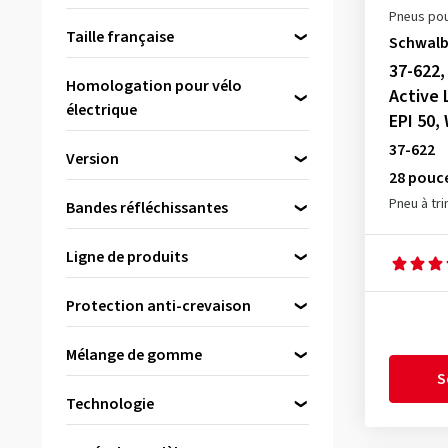
Next
(1)
25-622
(85)
Pneus pou
1.40 pouces
(25)
Perfect 4 Seasons
(1)
Taille française
25-632
(3)
Schwal
1.45 pouces
(15)
Perfect E-Power
(1)
700x35C
(15)
37-622,
26-622
(7)
1.50 pouces
(5)
Homologation pour vélo
Active 
Perfect Tour
(1)
28-406
(4)
électrique
1.625 pouces
(6)
EPI 50,
Perfect Xtreme
(1)
28-451
(2)
Jusqu'à 25 km/h
(21)
37-622
Version
PROTEK ACCESS LINE
(1)
28-559
(2)
Jusqu'à 45 km/h
(10)
28 pouc
Pneu sans chambre à air
PROTEK CROSS ACCESS LINE
28-584
(1)
Pneu à tri
Bandes réfléchissantes
(Tubeless)
(1)
28-622
(81)
(2)
Ja
(34)
PROTEK MAX PERFORMANCE
Ligne de produits
28-630
(1)
Type tubulaire (Tube type)
(52)
Nein
(22)
LINE
Active Line
(7)
30-584
(2)
(1)
Protection anti-crevaison
Evolution Line
(1)
30-622
(27)
RIDE City
(4)
Performance Line
(7)
Mélange de gomme
32-349
(1)
RIDE Tour
(6)
S
32-355
(1)
ExtraPuncture
(1)
ROAD CRUISER
(2)
Technologie
32-369
(1)
GreenGuard
(1)
ROAD CRUISER PLUS
(1)
Active Line
(1)
ADDIX
(3)