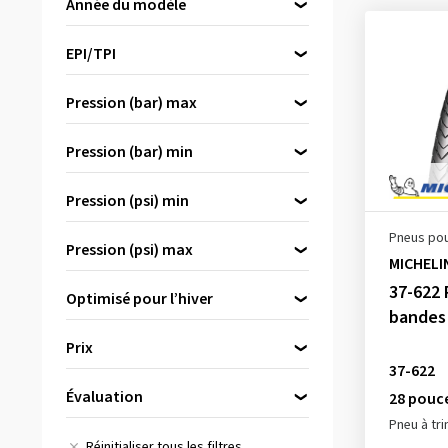
Année du modèle
32-406
(1)
GREENGUARD
(2)
Small Block Eight K1047
(1)
DD
(1)
ADDIX FOUR SEASON
(1)
2025
(1)
32-559
(2)
K-GUARD
(3)
SMART SAM
(1)
ExtraPuncture Belt
(10)
EPI/TPI
ADDIX PERFORMANCE
(1)
2026
(5)
32-584
(2)
KS+
(1)
STARGRIP COMPETITION LINE
SafetyPlus Breaker
(2)
30
(1)
ADDIX-E
(3)
(1)
Pression (bar) max
32-622
(49)
Protection 5 GreenGuard
(1)
SafetyPro
(1)
50
(7)
Handmade in Germany
(1)
Top CONTACT Winter II
2.3
(1)
32-630
(4)
Protection 5 PunctureGuard
(1)
SafetySystem Breaker
(5)
60
(22)
Pression (bar) min
New Dual Tread Compound
(1)
Premium
3,5
(4)
33-584
(1)
PUNCTUREGUARD
(4)
(1)
Vectran Breaker
(1)
67
(8)
4.3
(1)
OSP
(4)
3.5
(2)
33-622
(4)
Pression (psi) min
RACEGUARD
(1)
VT-T20
(1)
4,5
(4)
PureGrip Compound
(1)
4
(12)
34-622
(5)
SMART DUALGUARD
30
(1)
(1)
Pneus pou
VT-T25
(1)
5
(7)
Pression (psi) max
SBC
(3)
4.0
(13)
35-349
(5)
MICHELI
SMARTGUARD
50
(2)
(1)
5.0
(1)
SBC
60
(1)
(4)
37-622
5
(2)
35-406
(2)
SmartGuard Unplattbar
51
(4)
(1)
Optimisé pour l’hiver
6
(5)
TriComp
65
(4)
(1)
bandes 
35-559
(2)
V-GUARD
55
(12)
(1)
Ja
(1)
6.0
(14)
72
(8)
Prix
35-584
(3)
59
(13)
moderat
(2)
37-622
6,5
(2)
85
(13)
35-622
(23)
73
(2)
Nein
(53)
Évaluation
28 pouc
bis
von
87
(6)
37-254
(1)
Pneu à tri
(16)
94
(2)
Réinitialiser tous les filtres