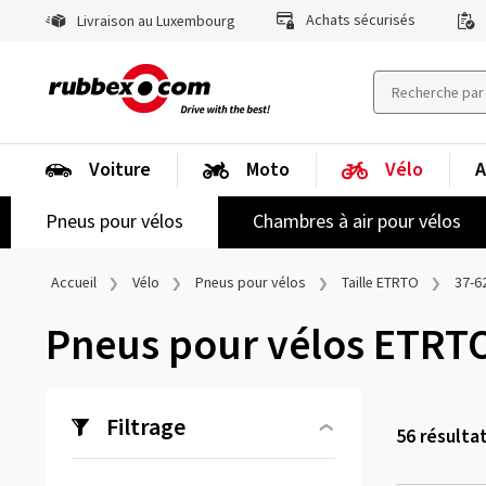
Achats sécurisés
Livraison au Luxembourg
Voiture
Moto
Vélo
A
Pneus pour vélos
Chambres à air pour vélos
Accueil
Vélo
Pneus pour vélos
Taille ETRTO
37-6
Pneus pour vélos ETRT
Filtrage
56
résulta