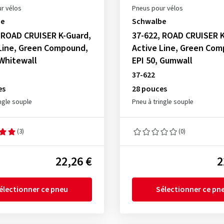
r vélos
Pneus pour vélos
be
Schwalbe
 ROAD CRUISER K-Guard,
37-622, ROAD CRUISER K
Line, Green Compound,
Active Line, Green Co
 Whitewall
EPI 50, Gumwall
37-622
es
28 pouces
ngle souple
Pneu à tringle souple
(3)
(0)
22,26 €
2
électionner ce pneu
Sélectionner ce pn