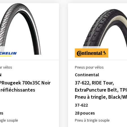
r vélos
Pneus pour vélos
N
Continental
 PRougeek 700x35C Noir
37-622, RIDE Tour,
réfléchissantes
ExtraPuncture Belt, TPI
Pneu à tringle, Black/W
37-622
es
28 pouces
ngle souple
Pneu à tringle souple