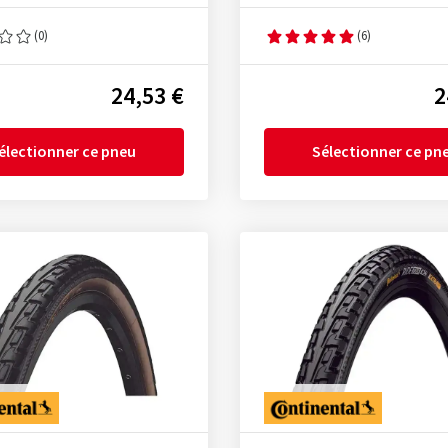
(0)
(6)
24,53 €
2
électionner ce pneu
Sélectionner ce pn