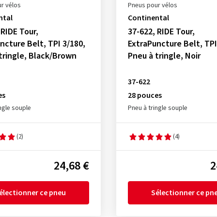
r vélos
Pneus pour vélos
ntal
Continental
 RIDE Tour,
37-622, RIDE Tour,
ncture Belt, TPI 3/180,
ExtraPuncture Belt, TPI
tringle, Black/Brown
Pneu à tringle, Noir
37-622
es
28 pouces
ngle souple
Pneu à tringle souple
(2)
(4)
24,68 €
2
électionner ce pneu
Sélectionner ce pn