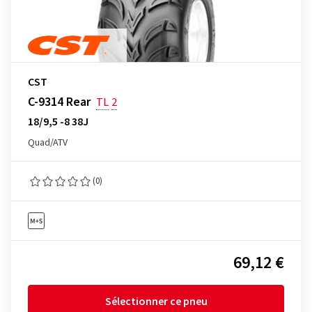
CST
C-9314 Rear
TL
2
18/9,5 -8 38J
Quad/ATV
(0)
69,12 €
Sélectionner ce pneu