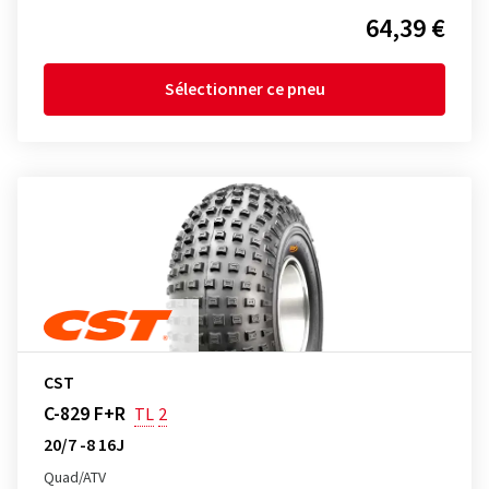
64,39 €
Sélectionner ce pneu
CST
C-829 F+R
TL
2
20/7 -8 16J
Quad/ATV