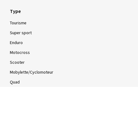
Type
Tourisme
Super sport
Enduro
Motocross
Scooter
Mobylette/Cyclomoteur
Quad
Infos
Infos & conseils
Tests de pneus