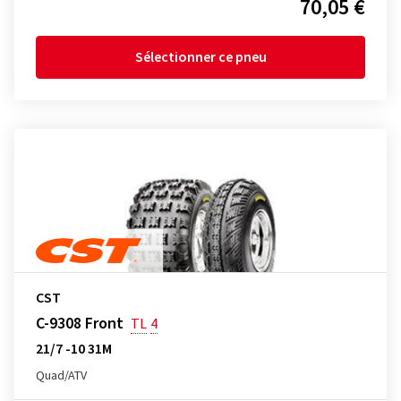
70,05 €
Sélectionner ce pneu
CST
C-9308 Front
TL
4
21/7 -10 31M
Quad/ATV