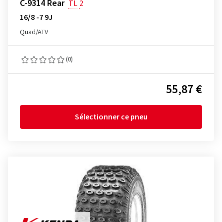
C-9314 Rear
TL
2
16/8 -7 9J
Quad/ATV
(0)
55,87 €
Sélectionner ce pneu