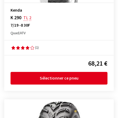
Kenda
K 290
TL
2
7/19 -8 30F
Quad/ATV
(1)
68,21 €
Sélectionner ce pneu