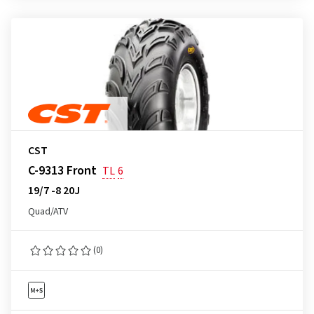
CST
C-9313 Front
TL
6
19/7 -8 20J
Quad/ATV
(0)