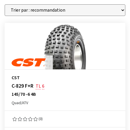
CST
C-829 F+R
TL
6
145/70 -6 4B
Quad/ATV
(0)