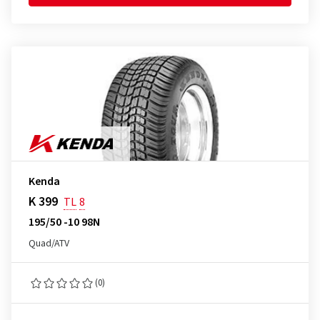
Kenda
K 399
TL
8
195/50 -10 98N
Quad/ATV
(0)