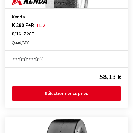
Kenda
K 290 F+R
TL
2
8/16 -7 28F
Quad/ATV
(0)
58,13 €
Sélectionner ce pneu