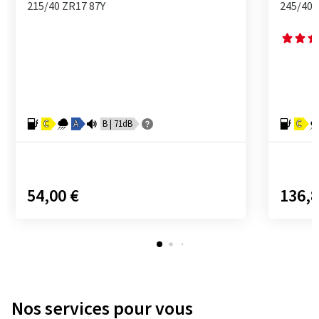
215/40 ZR17 87Y
245/40 
C
A
B | 71dB
C
54,00 €
136,8
Nos services pour vous