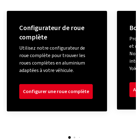
Configurateur de roue
Bo
complète
Prof
et d
Utilisez notre configurateur de
Notr
roue complète pour trouver les
inte
roues complètes en aluminium
Yoko
adaptées à votre véhicule.
Ac
Configurer une roue complète