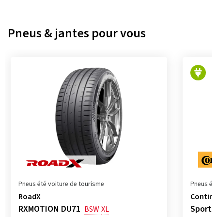
Pneus & jantes pour vous
Pneus été voiture de tourisme
Pneus ét
RoadX
Contine
RXMOTION DU71
SportC
BSW
XL