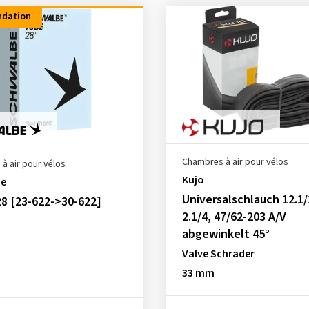
dation
Chambres à air pour vélos
à air pour vélos
Kujo
be
Universalschlauch 12.1/
8 [23-622->30-622]
2.1/4, 47/62-203 A/V
abgewinkelt 45°
Valve Schrader
33 mm