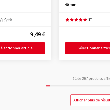
40 mm
(0)
(17)
9,49 €
électionner article
Sélectionner artic
12
de
267
produits affi
Afficher plus de résul