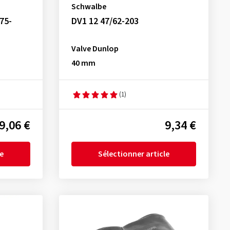
Schwalbe
75-
DV1 12 47/62-203
Valve Dunlop
40 mm
(1)
9,06 €
9,34 €
le
Sélectionner article