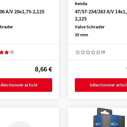
Kenda
06 A/V 20x1,75-2,125
47/57-254/263 A/V 14x1,
2,125
chrader
Valve Schrader
35 mm
(3)
(0)
8,66 €
électionner article
Sélectionner artic