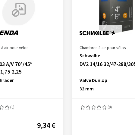
à air pour vélos
Chambres à air pour vélos
Schwalbe
03 A/V 70°/45°
DV2 14/16 32/47-288/30
1,75-2,25
chrader
Valve Dunlop
32 mm
(0)
(0)
9,34 €