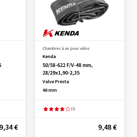
Chambres à air pour vélos
Kenda
5
50/58-622 F/V-48 mm,
28/29x1,90-2,35
Valve Presta
48 mm
(1)
9,34 €
9,48 €