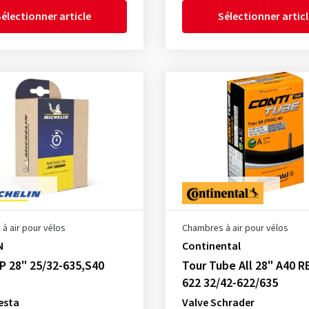
électionner article
Sélectionner artic
à air pour vélos
Chambres à air pour vélos
N
Continental
 28" 25/32-635,S40
Tour Tube All 28" A40 R
622 32/42-622/635
esta
Valve Schrader