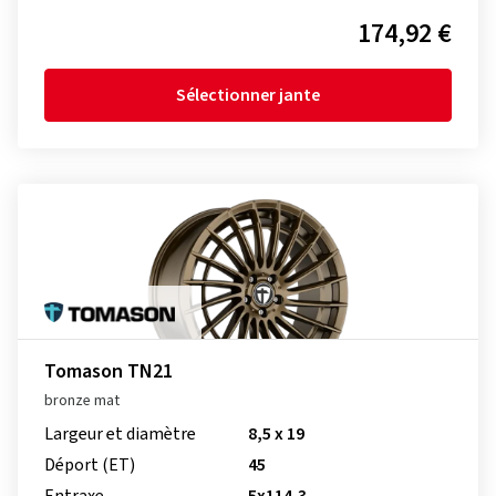
174,92 €
Sélectionner jante
Tomason TN21
bronze mat
Largeur et diamètre
8,5 x 19
Déport (ET)
45