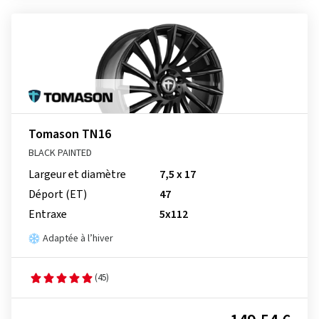
Tomason TN16
BLACK PAINTED
Largeur et diamètre
7,5 x 17
Déport (ET)
47
Entraxe
5x112
Adaptée à l’hiver
(45)