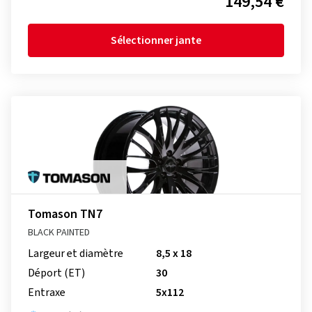
149,54 €
Sélectionner jante
Tomason TN7
BLACK PAINTED
Largeur et diamètre
8,5 x 18
Déport (ET)
30
Entraxe
5x112