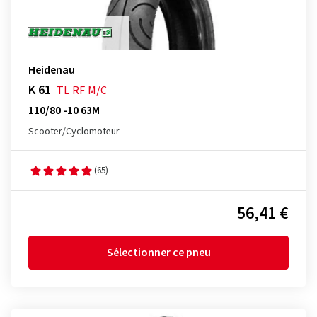
Heidenau
K 61
TL
RF
M/C
110/80 -10 63M
Scooter/Cyclomoteur
(65)
56,41 €
Sélectionner ce pneu