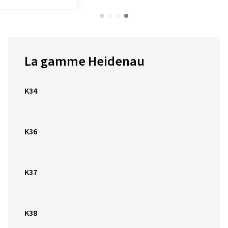
La gamme Heidenau
K34
K36
K37
K38
K44