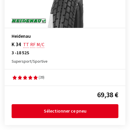
Heidenau
K 34
TT
RF
M/C
3 -18 52S
Supersport/Sportive
(39)
69,38 €
Sélectionner ce pneu