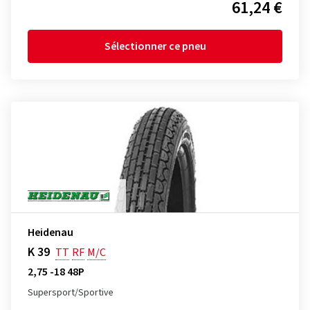
61,24 €
Sélectionner ce pneu
Heidenau
K 39
TT
RF
M/C
2,75 -18 48P
Supersport/Sportive