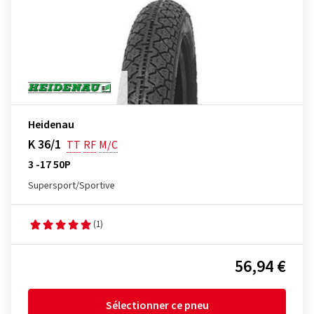
Heidenau
K 36/1
TT
RF
M/C
3 -17 50P
Supersport/Sportive
(1)
56,94 €
Sélectionner ce pneu