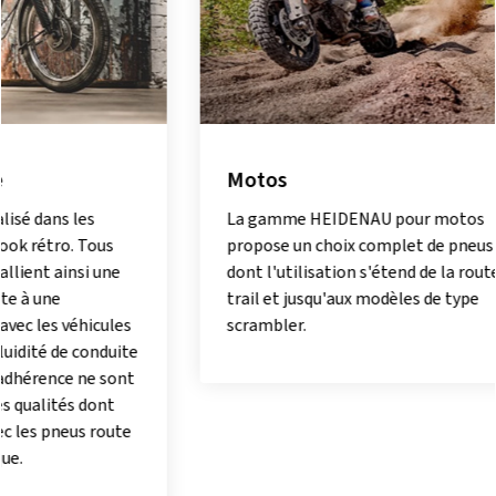
Motos
Scoote
mobyle
La gamme HEIDENAU pour motos
propose un choix complet de pneus
Les amat
dont l'utilisation s'étend de la route au
chez HEI
trail et jusqu'aux modèles de type
leur peti
scrambler.
plus gros
Les fans
besoin d
s'ils ne 
HEIDENAU