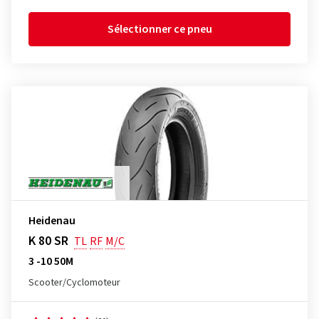
Sélectionner ce pneu
Heidenau
K 80 SR
TL
RF
M/C
3 -10 50M
Scooter/Cyclomoteur