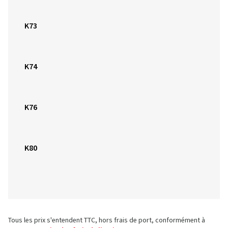
K74
K76
K80
Tous les prix s'entendent TTC, hors frais de port, conformément à
notre
sommaire des frais de livraison
.
Veuillez vous reporter aux informations figurant sur les pages
détaillées des produits pour obtenir des informations sur les
illustrations des produits.