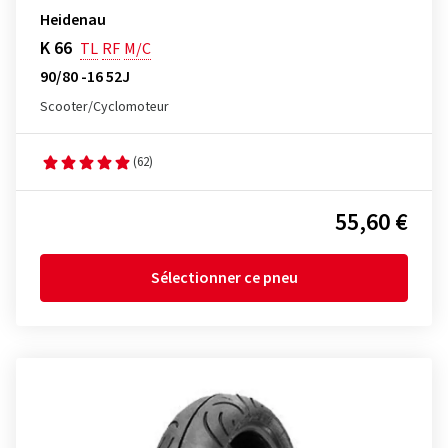
Heidenau
K 66
TL
RF
M/C
90/80 -16 52J
Scooter/Cyclomoteur
(62)
55,60 €
Sélectionner ce pneu