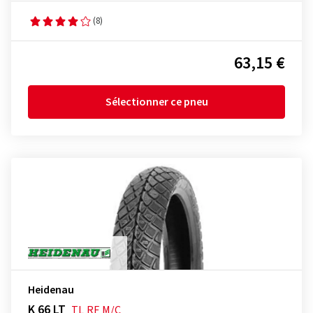
(8)
63,15 €
Sélectionner ce pneu
Heidenau
K 66 LT
TL
RF
M/C