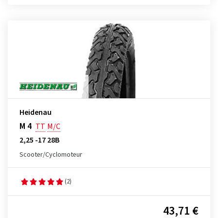
Heidenau
M 4
TT
M/C
2,25 -17 28B
Scooter/Cyclomoteur
(2)
43,71 €