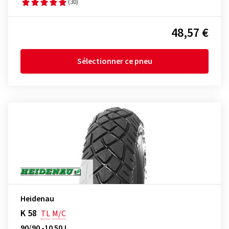
(30)
48,57 €
Sélectionner ce pneu
Heidenau
K 58
TL
M/C
90/90 -10 50J