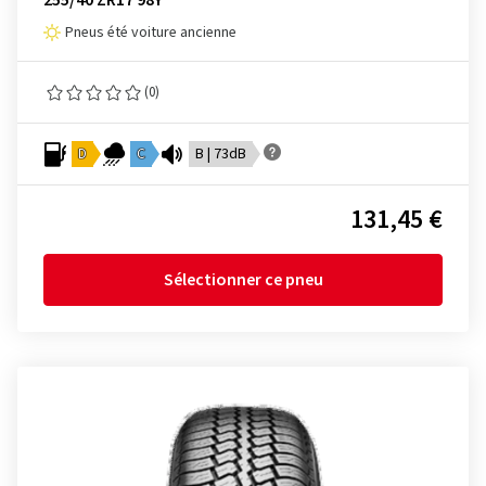
255/40 ZR17 98Y
Pneus été voiture ancienne
(0)
D
C
B | 73dB
131,45 €
Sélectionner ce pneu