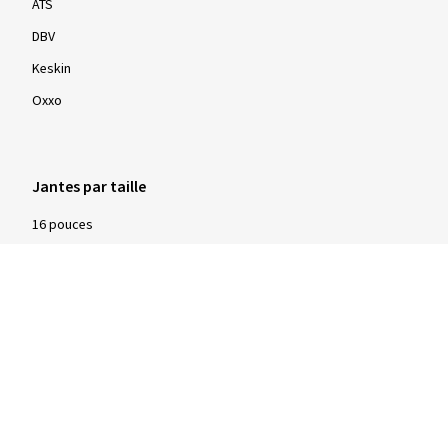
ATS
DBV
Keskin
Oxxo
Jantes par taille
16 pouces
17 pouces
18 pouces
19 pouces
20 pouces
21 pouces