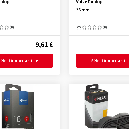
unlop
Valve Dunlop
26 mm
(0)
(0)
9,61 €
électionner article
Sélectionner artic