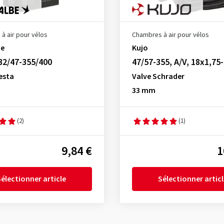
à air pour vélos
Chambres à air pour vélos
be
Kujo
32/47-355/400
47/57-355, A/V, 18x1,75
esta
Valve Schrader
33 mm
(2)
(1)
9,84 €
1
électionner article
Sélectionner artic