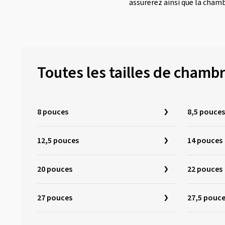
assurerez ainsi que la chamb
Toutes les tailles de chambr
8 pouces
8,5 pouces
12,5 pouces
14 pouces
20 pouces
22 pouces
27 pouces
27,5 pouc