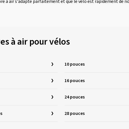
re à air s'adapte parfaitement et que le vélo est rapidement de no
es à air pour vélos
10 pouces
16 pouces
24 pouces
es
28 pouces