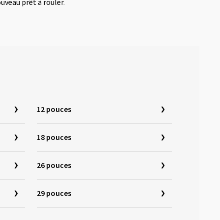
uveau prêt à rouler.
12 pouces
18 pouces
26 pouces
29 pouces