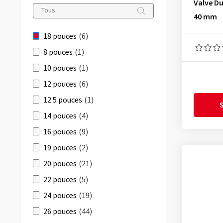
Valve D
34 mm
(1)
40-400
(2)
40 mm
40 mm
(2)
28-340
(1)
18 pouces
(6)
28-355
(1)
8 pouces
(1)
30-340
(1)
10 pouces
(1)
30-355
(1)
12 pouces
(6)
32-340
(1)
12.5 pouces
(1)
S
32-355
(3)
14 pouces
(4)
32-400
(2)
16 pouces
(9)
35-355
(1)
19 pouces
(2)
35-340
(1)
20 pouces
(21)
37-340
(1)
22 pouces
(5)
37-355
(1)
24 pouces
(19)
40-355
(2)
26 pouces
(44)
44-400
(2)