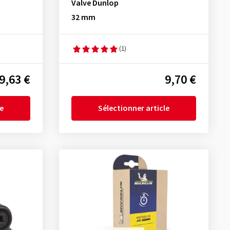
Valve Dunlop
32 mm
(1)
9,63 €
9,70 €
le
Sélectionner article