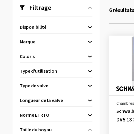
Filtrage
6
résultat
Disponibilité
Directement disponible
(6)
Marque
Continental
(1)
Coloris
Kujo
(1)
Noir
(6)
MICHELIN
(1)
Type d'utilisation
Schwalbe
(3)
Ville & trekking
(5)
Type de valve
Valve Dunlop
(3)
Longueur de la valve
Chambres 
Valve Presta
(1)
26 mm
(1)
Schwal
Valve Schrader
(2)
Norme ETRTO
DV5 18 
32 mm
(1)
33 mm
(1)
Taille du boyau