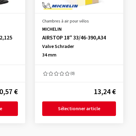
Chambres à air pour vélos
MICHELIN
-2,125
AIRSTOP 18" 33/46-390,A34
Valve Schrader
34 mm
(0)
0,57 €
13,24 €
le
Sélectionner article